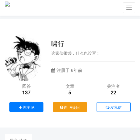
Toggl
navig
啸行
这家伙很懒，什么也没写！
注册于 6年前
回答
文章
关注者
137
5
22
关注TA
向TA提问
发私信