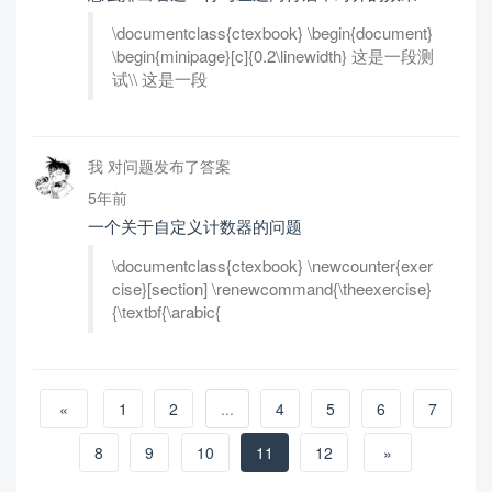
\documentclass{ctexbook} \begin{document}
\begin{minipage}[c]{0.2\linewidth} 这是一段测
试\\ 这是一段
我 对问题发布了答案
5年前
一个关于自定义计数器的问题
\documentclass{ctexbook} \newcounter{exer
cise}[section] \renewcommand{\theexercise}
{\textbf{\arabic{
«
1
2
...
4
5
6
7
8
9
10
11
12
»