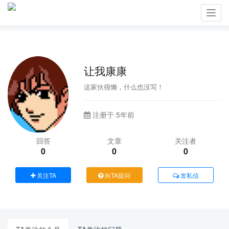
Toggl
navig
让我康康
这家伙很懒，什么也没写！
注册于 5年前
回答
文章
关注者
0
0
0
关注TA
向TA提问
发私信