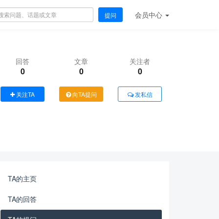
会员
中心
提问
回答
文章
关注者
0
0
0
关注TA
向TA提问
发私信
TA的主页
TA的回答