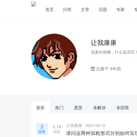
首页
问答
文章
话题
专家
让我康康
这家伙很懒，什么也没写
注册于 5年前
最新
热门
悬赏
未解决
未回答
让我康康
2021-06-15
2
3.1k
回答
浏览
请问这两种加粗形式分别如何实