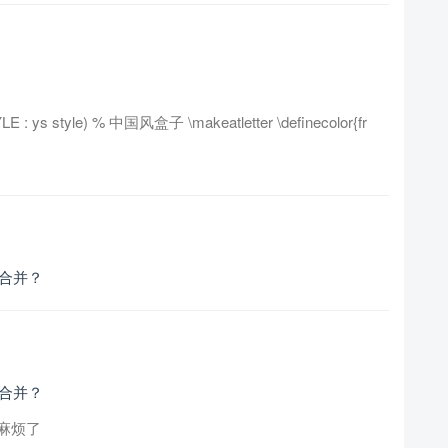
LE : ys style) % 中国风盒子 \makeatletter \definecolor{fr
类合并？
类合并？
麻烦了