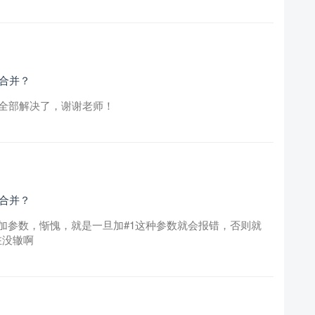
类合并？
，全部解决了，谢谢老师！
类合并？
加参数，惭愧，就是一旦加#1这种参数就会报错，否则就
在没辙啊