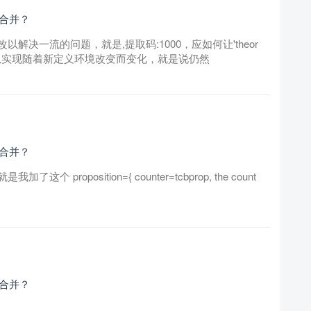
类合并？
决一流的问题，就是,提取码:1000，应如何让'theor
@name'可以实现随着新定义环境改变而变化，就是说仍然
类合并？
roposition={ counter=tcbprop, the count
类合并？