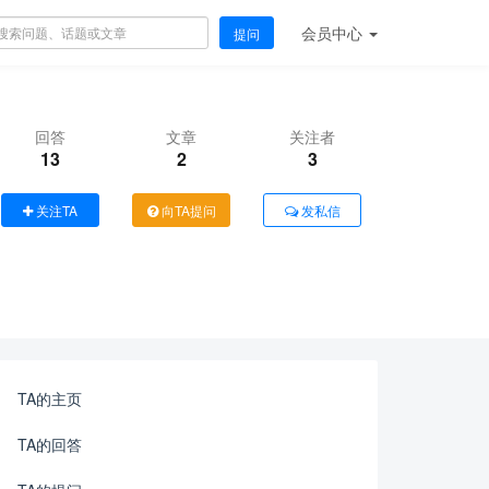
会员
中心
提问
回答
文章
关注者
13
2
3
关注TA
向TA提问
发私信
TA的主页
TA的回答