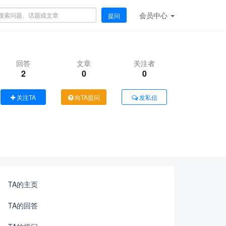
会员
中心
提问
回答
文章
关注者
2
0
0
关注TA
向TA提问
发私信
TA的主页
TA的回答