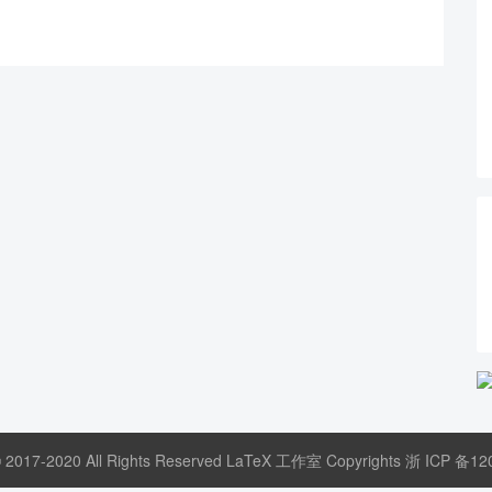
© 2017-2020 All Rights Reserved LaTeX 工作室 Copyrights
浙 ICP 备12