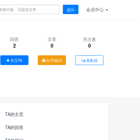
会员
中心
提问
回答
文章
关注者
2
0
0
关注TA
向TA提问
发私信
TA的主页
TA的回答