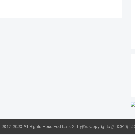
© 2017-2020 All Rights Reserved LaTeX 工作室 Copyrights
浙 ICP 备12