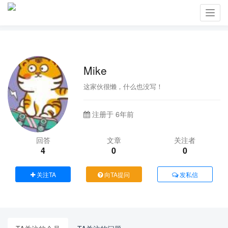
Toggl
navig
Mike
这家伙很懒，什么也没写！
注册于 6年前
回答
文章
关注者
4
0
0
关注TA
向TA提问
发私信