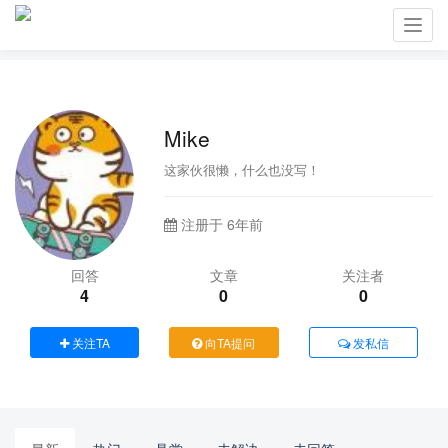
Toggl
navig
Mike
这家伙很懒，什么也没写！
注册于 6年前
回答
文章
关注者
4
0
0
关注TA
向TA提问
发私信