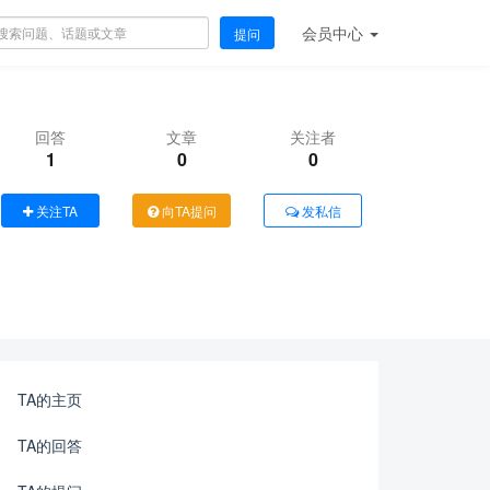
会员
中心
提问
回答
文章
关注者
1
0
0
关注TA
向TA提问
发私信
TA的主页
TA的回答