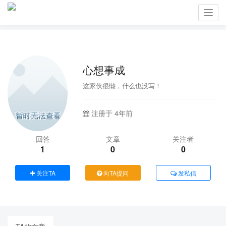
Toggl
navig
心想事成
这家伙很懒，什么也没写！
注册于 4年前
回答
文章
关注者
1
0
0
关注TA
向TA提问
发私信