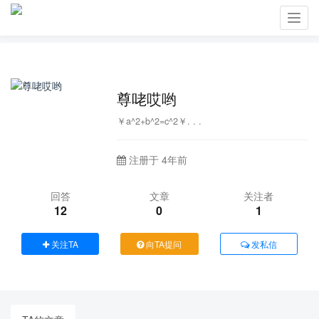
Toggl
navig
尊咾哎哟
￥a^2+b^2=c^2￥. . .
注册于 4年前
回答
文章
关注者
12
0
1
关注TA
向TA提问
发私信