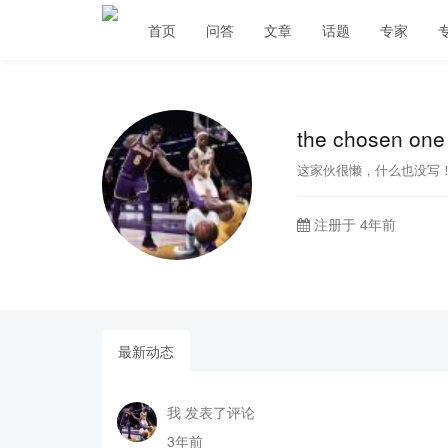
首页
问答
文章
话题
专家
the chosen one
这家伙很懒，什么也没写
注册于 4年前
最新动态
我 发表了评论
3年前