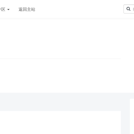
专区
返回主站
！