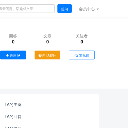
会员
中心
提问
回答
文章
关注者
0
0
0
关注TA
向TA提问
发私信
TA的主页
TA的回答