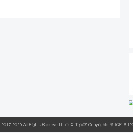
© 2017-2020 All Rights Reserved LaTeX 工作室 Copyrights
浙 ICP 备12