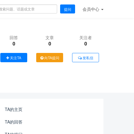
会员
中心
提问
回答
文章
关注者
0
0
0
关注TA
向TA提问
发私信
TA的主页
TA的回答