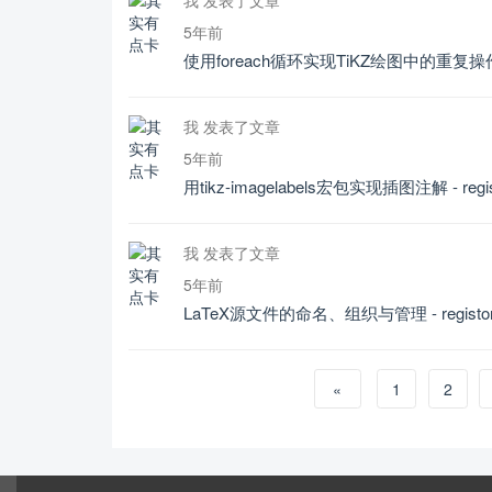
我 发表了文章
5年前
使用foreach循环实现TiKZ绘图中的重复操作 - 
我 发表了文章
5年前
用tikz-imagelabels宏包实现插图注解 - regis
我 发表了文章
5年前
LaTeX源文件的命名、组织与管理 - registo
«
1
2