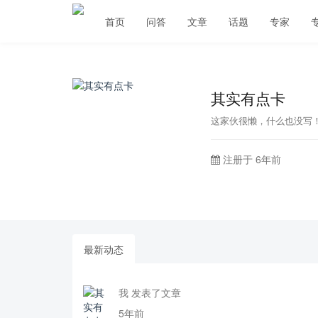
首页
问答
文章
话题
专家
其实有点卡
这家伙很懒，什么也没写
注册于 6年前
最新动态
我 发表了文章
5年前