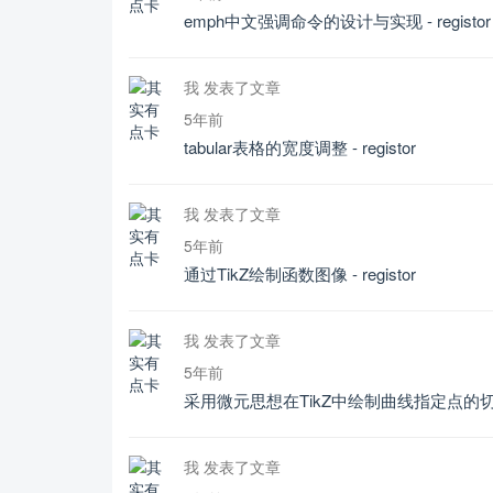
emph中文强调命令的设计与实现 - registor
我 发表了文章
5年前
tabular表格的宽度调整 - registor
我 发表了文章
5年前
通过TikZ绘制函数图像 - registor
我 发表了文章
5年前
采用微元思想在TikZ中绘制曲线指定点的切线 - 
我 发表了文章