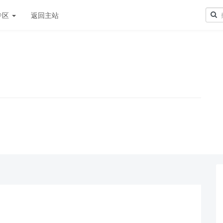
专区
返回主站
！