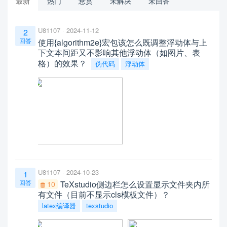
最新
热门
悬赏
未解决
未回答
U81107
2024-11-12
2
回答
使用{algorithm2e}宏包该怎么既调整浮动体与上
下文本间距又不影响其他浮动体（如图片、表
格）的效果？
伪代码
浮动体
U81107
2024-10-23
1
回答
TeXstudio侧边栏怎么设置显示文件夹内所
10
有文件（目前不显示cls模板文件）？
latex编译器
texstudio