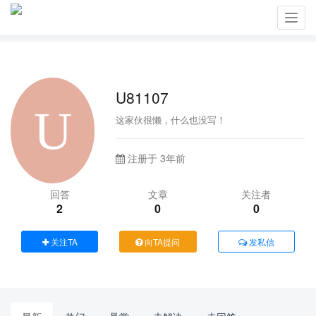
Toggl
navig
U81107
这家伙很懒，什么也没写！
注册于 3年前
回答
文章
关注者
2
0
0
关注TA
向TA提问
发私信