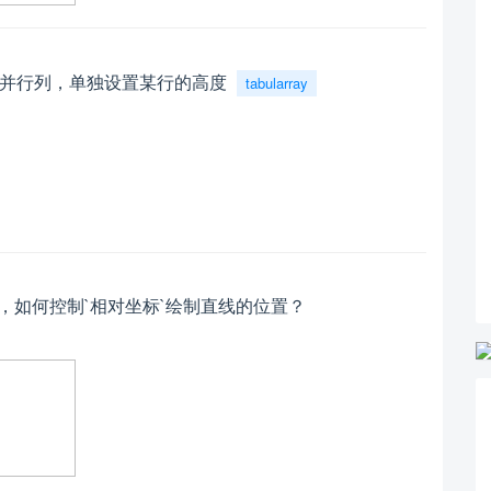
同时合并行列，单独设置某行的高度
tabularray
uml` 类图，如何控制`相对坐标`绘制直线的位置？