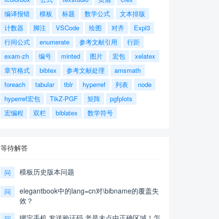
编译报错
模板
标题
数学公式
文本排版
计数器
脚注
VSCode
绘图
对齐
Expl3
行间公式
enumerate
参考文献引用
行距
exam-zh
编号
minted
图片
宏包
xelatex
章节格式
bibtex
参考文献处理
amsmath
foreach
tabular
tblr
hyperref
列表
node
hyperref宏包
TikZ-PGF
矩阵
pgfplots
宏编程
双栏
biblatex
数学符号
等待解答
模板历史版本问题
问
elegantbook中的lang=cn对\bibname的覆盖失
问
效？
绑定手机,发送验证码,老是未点中正确区域！怎
问