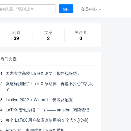
会员
中心
提问
问答
文章
关注者
39
2
0
热门文章
1
国内大学高校 LaTeX 论文、报告模板统计
2
就这样驯服了 LaTeX 浮动体 - 再也不担心它乱动
了
3
Texlive 2022 + Winedt11 安装及配置
4
LaTeX 宏包介绍（一）—— amsthm 阅读笔记
5
每个 LaTeX 用户都应该使用的 9 个宏包[投稿]
6
exam-zh：中国试卷 LaTeX 模板