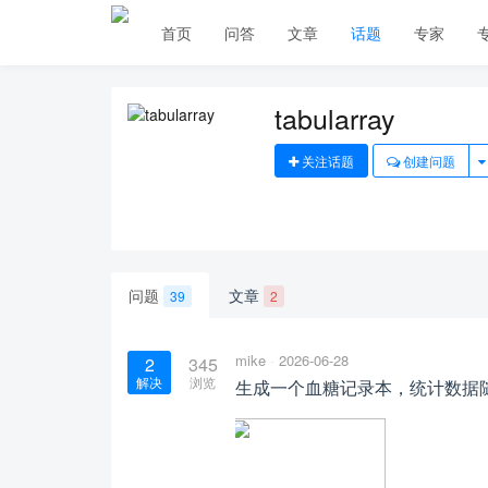
首页
问答
文章
话题
专家
tabularray
关注话题
创建问题
问题
文章
39
2
mike
2026-06-28
2
345
解决
浏览
生成一个血糖记录本，统计数据