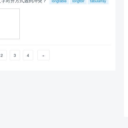
文字对齐方式遇到冲突？
longtable
longtblr
tabularray
2
3
4
»