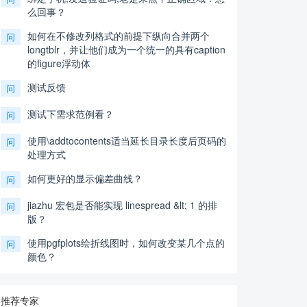
么回事？
如何在不修改列格式的前提下纵向合并两个
问
longtblr，并让他们成为一个统一的具有caption
的figure浮动体
测试反馈
问
测试下需求范例看？
问
使用\addtocontents适当延长目录长度后页码的
问
处理方式
如何更好的显示偏差曲线？
问
jiazhu 宏包是否能实现 linespread &lt; 1 的排
问
版？
使用pgfplots绘折线图时，如何改变某几个点的
问
颜色？
推荐专家