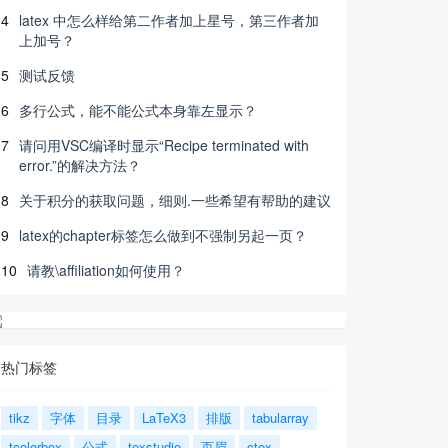
4
latex 中怎么样给第二作者加上星号，第三作者加
上加号？
5
测试反馈
6
多行公式，能不能公式本身靠左显示？
7
请问用VSC编译时显示“Recipe terminated with
error.”的解决方法？
8
关于积分的获取问题，细则.一些希望有帮助的建议
9
latex的chapter标签怎么做到不强制另起一页？
10
请教\affiliation如何使用？
热门标签
tikz
字体
目录
LaTeX3
排版
tabularray
tcolorbox
公式
texstudio
页眉
ctex