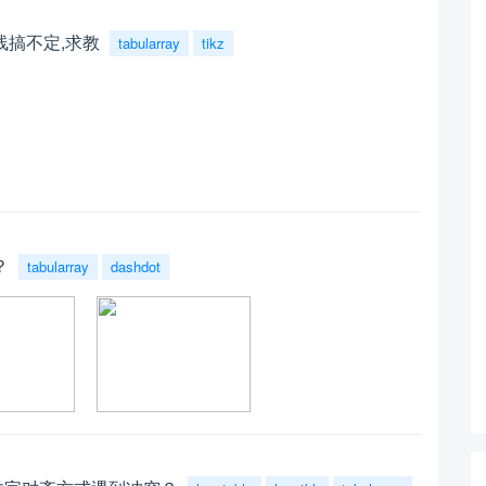
线搞不定,求教
tabularray
tikz
？
tabularray
dashdot