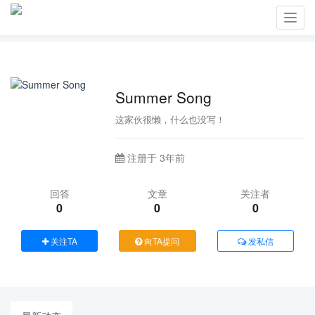
Toggl
navig
Summer Song
这家伙很懒，什么也没写！
注册于 3年前
回答
文章
关注者
0
0
0
关注TA
向TA提问
发私信