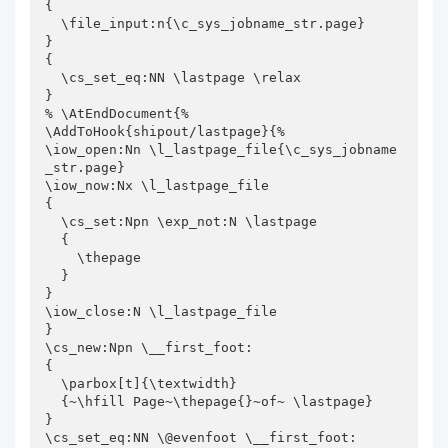
{

  \file_input:n{\c_sys_jobname_str.page}

}

{

  \cs_set_eq:NN \lastpage \relax

}

% \AtEndDocument{%

\AddToHook{shipout/lastpage}{%

\iow_open:Nn \l_lastpage_file{\c_sys_jobname
_str.page}

\iow_now:Nx \l_lastpage_file 

{

  \cs_set:Npn \exp_not:N \lastpage 

  {

    \thepage

  }

}

\iow_close:N \l_lastpage_file 

}

\cs_new:Npn \__first_foot: 

{ 

  \parbox[t]{\textwidth}

  {~\hfill Page~\thepage{}~of~ \lastpage}

} 

\cs_set_eq:NN \@evenfoot \__first_foot:
