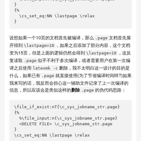
}

{%

  \cs_set_eq:NN \lastpage \relax

}
设想如果一个10页的文档首先被编译，那么
文档首先展
.page
开得到
，如果之后添加了部分内容，这个文档
\lastpage=10
变为15页，但是上面的逻辑仍然会得到
，这反
\lastpage=10
复读取
似乎不利于多次编译，或者需要用户在第一次编
.page
译之后使用
删除，我不太明白这一设计的目的是
latexmk -c
什么，如果已有
就直接使用(为了节省编译时间咩?)如果
.page
我来写的话，我反而会担心这一辅助文件记录了上一次编译的
信息，所以应该会是类似这样的
删除
的伪代码思路：
.page
\file_if_exist:nT{\c_sys_jobname_str.page}

{%

  %\file_input:n{\c_sys_jobname_str.page}

  <DELETE FILE> \c_sys_jobname_str.page

}

\cs_set_eq:NN \lastpage \relax