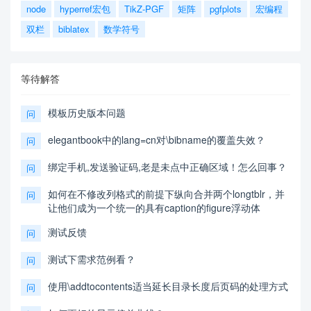
node
hyperref宏包
TikZ-PGF
矩阵
pgfplots
宏编程
双栏
biblatex
数学符号
等待解答
模板历史版本问题
问
elegantbook中的lang=cn对\bibname的覆盖失效？
问
绑定手机,发送验证码,老是未点中正确区域！怎么回事？
问
如何在不修改列格式的前提下纵向合并两个longtblr，并
问
让他们成为一个统一的具有caption的figure浮动体
测试反馈
问
测试下需求范例看？
问
使用\addtocontents适当延长目录长度后页码的处理方式
问