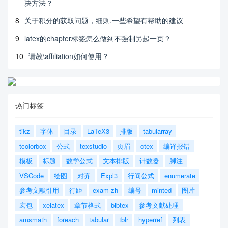
决方法？
8
关于积分的获取问题，细则.一些希望有帮助的建议
9
latex的chapter标签怎么做到不强制另起一页？
10
请教\affiliation如何使用？
热门标签
tikz
字体
目录
LaTeX3
排版
tabularray
tcolorbox
公式
texstudio
页眉
ctex
编译报错
模板
标题
数学公式
文本排版
计数器
脚注
VSCode
绘图
对齐
Expl3
行间公式
enumerate
参考文献引用
行距
exam-zh
编号
minted
图片
宏包
xelatex
章节格式
bibtex
参考文献处理
amsmath
foreach
tabular
tblr
hyperref
列表