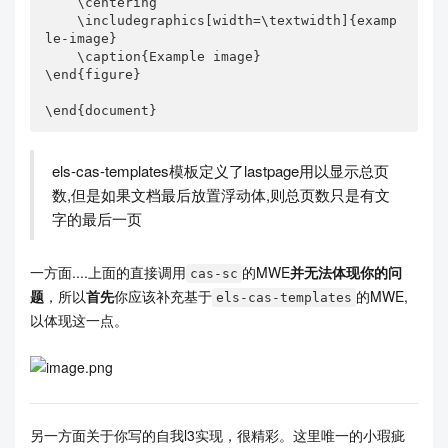
    \centering

    \includegraphics[width=\textwidth]{1}

    \includegraphics[width=\textwidth]{examp
    \caption{Example image}

le-image}

\end{figure}

    \caption{Example image}

\end{figure}

\end{document}
\end{document}
els-cas-templates模板定义了lastpage用以显示总页
数,但是如果文档最后放置浮动体,则总页数只是有文
字的最后一页
一方面....上面的直接调用
的MWE
并无法体现你的问
cas-sc
题
，所以
首先
你应该补充基于
的MWE,
els-cas-templates
以体现这一点。
另一方面关于你写的自我l3实现，很精彩。这里唯一的小瑕疵