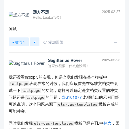
\iow_open:Nn \l_lastpage_file{\c_sys_jobname_str.
page}

远方不远
2025-02-27
\iow_now:Nx \l_lastpage_file 

Hello, LuaLaTeX！
{

  \cs_set:Npn \exp_not:N \lastpage 

测试
  {

    \thepage

添加回复
赞同
1
  }

}

\iow_close:N \l_lastpage_file 

}

Sagittarius Rover
2025-02-28
\cs_new:Npn \__first_foot: 

这家伙很懒，什么也没写！
{ 

  \parbox[t]{\textwidth}

我还没看你expl3的实现，但是当我们发现在某个模板中
  { 

表现异常的时候，我们应该首先在标准文档类中尝
lastpage
    ~  \hfill Page~ \thepage {} ~of~ \lastpage }

试一下
的功能，这样可以确定是文档类设置的冲突
lastpage
} 

问题还是
的问题，
@u101077
老师给出的示例已经
\cs_set_eq:NN \@evenfoot \__first_foot:

lastpage
\cs_set_eq:NN \@oddfoot \__first_foot:

可以说明，这个问题来源于
模板造成的
els-cas-templates
\ExplSyntaxOff

可能冲突。
\makeatother

同时我们发现
模板已经在TL中
包含
，因
els-cas-templates