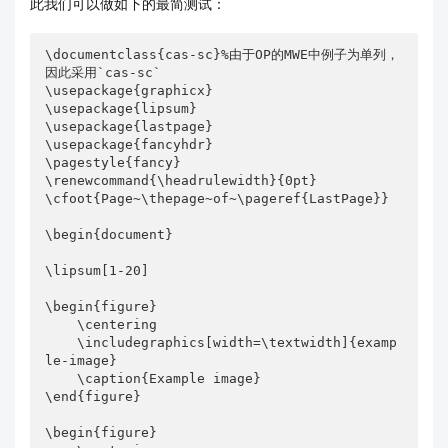
此我们可以做如下的最简测试：
\begin{document}

\lipsum[1-50]

\documentclass{cas-sc}%由于OP的MWE中例子为单列，
因此采用`cas-sc`

\begin{figure}

\usepackage{graphicx}

    \centering

\usepackage{lipsum}

    \includegraphics[width=\textwidth]{1}

\usepackage{lastpage}

    \caption{Example image}

\usepackage{fancyhdr}

\end{figure}

\pagestyle{fancy}

\renewcommand{\headrulewidth}{0pt}

\begin{figure}

\cfoot{Page~\thepage~of~\pageref{LastPage}}

    \centering

    \includegraphics[width=\textwidth]{1}

\begin{document}

    \caption{Example image}

\end{figure}

\lipsum[1-20]

\begin{figure}

\begin{figure}

    \centering

    \centering

    \includegraphics[width=\textwidth]{examp
    \includegraphics[width=\textwidth]{1}

le-image}

    \caption{Example image}

    \caption{Example image}

\end{figure}

\end{figure}

\begin{figure}

\begin{figure}

    \centering
