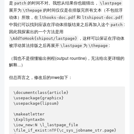
是
的时间不对。我想从结果你也能猜出，
patch
\lastpage
展开为
的时间仅仅是在排版完所有文本（不包括浮
\thepage
动体）所致，在
和
lthooks-doc.pdf
ltshipout-doc.pdf
中我们可以找到应该在浮动体排版结束之后再加入这个
:
patch
因此我探索出的一个方法是用
，这样可以保证在浮动体
\AddToHook{shipout/lastpage}
被浮动算法排版之后再展开
为
:
\lastpage
\thepage
（我也不是很懂输出例程(output rountine)，无法给出更详细的
解释...）
但总而言之，修改后的mwe如下：
\documentclass{article}

\usepackage{graphicx}

\usepackage{lipsum}

\makeatletter

\ExplSyntaxOn

\iow_new:N \l_lastpage_file 

\file_if_exist:nTF{\c_sys_jobname_str.page}
