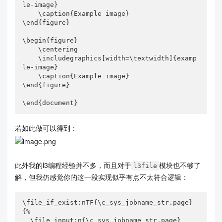
le-image}

    \caption{Example image}

\end{figure}

\begin{figure}

    \centering

    \includegraphics[width=\textwidth]{examp
le-image}

    \caption{Example image}

\end{figure}

\end{document}
若如此做可以得到：
此外我的l3编程经验并不多，而且对于
模块也不够了
l3file
解，但我仍感觉你的这一段实现似乎有点不太符合逻辑：
\file_if_exist:nTF{\c_sys_jobname_str.page}

{%

  \file_input:n{\c_sys_jobname_str.page}
