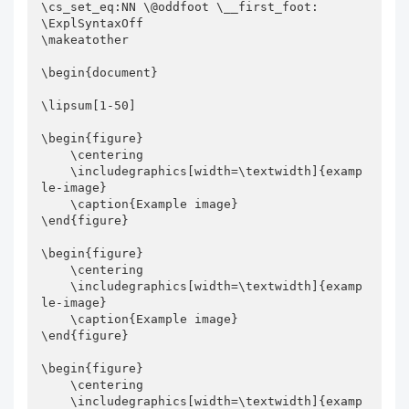
\cs_set_eq:NN \@oddfoot \__first_foot:

\ExplSyntaxOff

\makeatother

\begin{document}

\lipsum[1-50]

\begin{figure}

    \centering

    \includegraphics[width=\textwidth]{examp
le-image}

    \caption{Example image}

\end{figure}

\begin{figure}

    \centering

    \includegraphics[width=\textwidth]{examp
le-image}

    \caption{Example image}

\end{figure}

\begin{figure}

    \centering

    \includegraphics[width=\textwidth]{examp