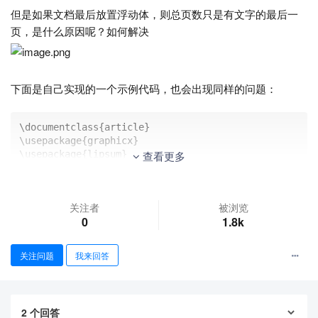
但是如果文档最后放置浮动体，则总页数只是有文字的最后一
页，是什么原因呢？如何解决
下面是自己实现的一个示例代码，也会出现同样的问题：
\documentclass{article}

\usepackage{graphicx}

\usepackage{lipsum}

查看更多
\makeatletter

\ExplSyntaxOn

关注者
被浏览
\iow_new:N \l_lastpage_file 

0
1.8k
\file_if_exist:nTF{\c_sys_jobname_str.page}

{

  \file_input:n{\c_sys_jobname_str.page}

关注问题
我来回答
}

{

  \cs_set_eq:NN \lastpage \relax

}

2
个回答
\AtEndDocument{
