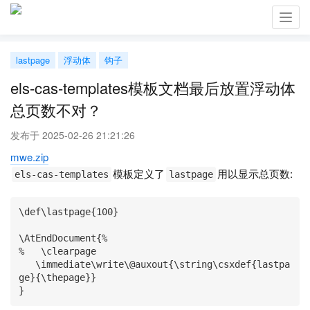
Toggl
navig
lastpage
浮动体
钩子
els-cas-templates模板文档最后放置浮动体
总页数不对？
发布于 2025-02-26 21:21:26
mwe.zip
模板定义了
用以显示总页数:
els-cas-templates
lastpage
\def\lastpage{100}

\AtEndDocument{%

%   \clearpage

   \immediate\write\@auxout{\string\csxdef{lastpa
ge}{\thepage}}

}