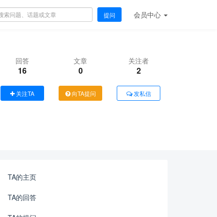
会员
中心
提问
回答
文章
关注者
16
0
2
关注TA
向TA提问
发私信
TA的主页
TA的回答