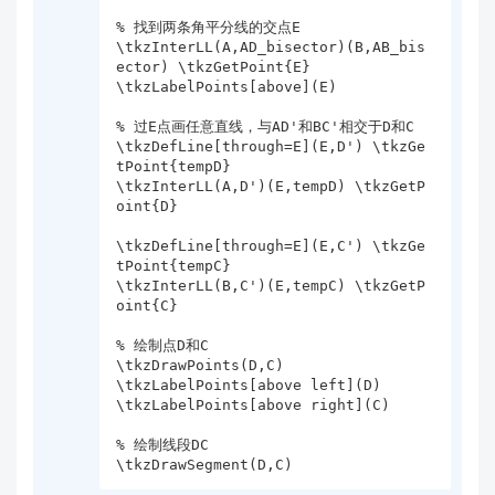
% 找到两条角平分线的交点E

\tkzInterLL(A,AD_bisector)(B,AB_bis
ector) \tkzGetPoint{E}

\tkzLabelPoints[above](E)

% 过E点画任意直线，与AD'和BC'相交于D和C

\tkzDefLine[through=E](E,D') \tkzGe
tPoint{tempD}

\tkzInterLL(A,D')(E,tempD) \tkzGetP
oint{D}

\tkzDefLine[through=E](E,C') \tkzGe
tPoint{tempC}

\tkzInterLL(B,C')(E,tempC) \tkzGetP
oint{C}

% 绘制点D和C

\tkzDrawPoints(D,C)

\tkzLabelPoints[above left](D)

\tkzLabelPoints[above right](C)

% 绘制线段DC

\tkzDrawSegment(D,C)