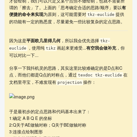
才会绘制，我们可以只定义某个点但不做绘制，也就不需要所
谓的「擦去」了。上面的「思考确定合适的思路/顺序」要以
有
便捷的命令来实现
为原则，这可能需要对
提供
tkz-euclide
的功能有一定的熟悉度，尽量避免一些比较复杂的定点思路。
因为这是
平面欧几里得几何
，所以我会优先选择
tkz-
，使用纯
画起来更难受...
有空我会做补充
，你
euclide
tikz
可以对比一下...
分享一下我抖机灵的思路，其实这里比较难确定的是D点和C
点，而他们都是Q点的对称点，通过
在
texdoc tkz-euclide
文档里寻宝，不难发现有
操作：
projection
于是最初步的定点思路和代码基本出来了：
1:确定 A B Q E 的坐标
2:Q关于AE做轴对称；Q关于BE做轴对称
3:连接点绘制图形