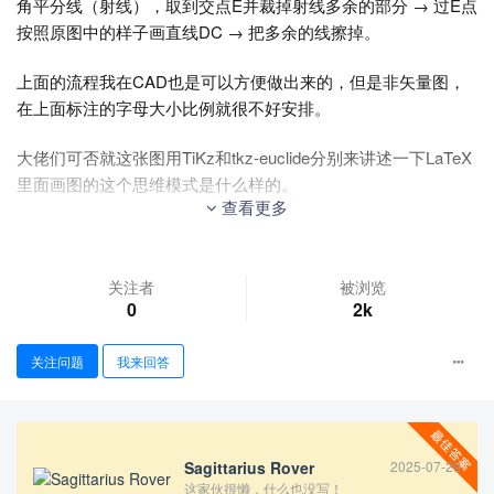
角平分线（射线），取到交点E并裁掉射线多余的部分 → 过E点
按照原图中的样子画直线DC → 把多余的线擦掉。
上面的流程我在CAD也是可以方便做出来的，但是非矢量图，
在上面标注的字母大小比例就很不好安排。
大佬们可否就这张图用TiKz和tkz-euclide分别来讲述一下LaTeX
里面画图的这个思维模式是什么样的。
查看更多
不胜感谢！
关注者
被浏览
0
2k
关注问题
我来回答
Sagittarius Rover
2025-07-29
这家伙很懒，什么也没写！