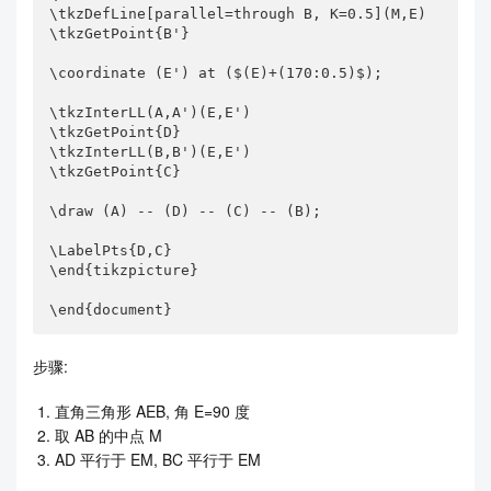
\tkzDefLine[parallel=through B, K=0.5](M,E)

\tkzGetPoint{B'}

\coordinate (E') at ($(E)+(170:0.5)$);

\tkzInterLL(A,A')(E,E')

\tkzGetPoint{D}

\tkzInterLL(B,B')(E,E')

\tkzGetPoint{C}

\draw (A) -- (D) -- (C) -- (B);

\LabelPts{D,C}

\end{tikzpicture}

\end{document}
步骤:
直角三角形 AEB, 角 E=90 度
取 AB 的中点 M
AD 平行于 EM, BC 平行于 EM