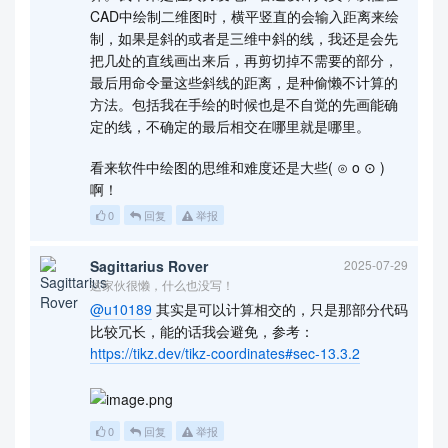
CAD中绘制二维图时，横平竖直的会输入距离来绘
制，如果是斜的或者是三维中斜的线，我还是会先
把几处的直线画出来后，再剪切掉不需要的部分，
最后用命令量这些斜线的距离，是种偷懒不计算的
方法。包括我在手绘的时候也是不自觉的先画能确
定的线，不确定的最后相交在哪里就是哪里。
看来软件中绘图的思维和难度还是大些( ⊙ o ⊙ )
啊！
0
回复
举报
Sagittarius Rover
2025-07-29
这家伙很懒，什么也没写！
@u10189
其实是可以计算相交的，只是那部分代码
比较冗长，能的话我会避免，参考：
https://tikz.dev/tikz-coordinates#sec-13.3.2
0
回复
举报