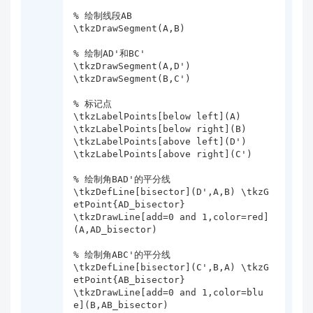
% 绘制线段AB

\tkzDrawSegment(A,B)

% 绘制AD'和BC'

\tkzDrawSegment(A,D')

\tkzDrawSegment(B,C')

% 标记点

\tkzLabelPoints[below left](A)

\tkzLabelPoints[below right](B)

\tkzLabelPoints[above left](D')

\tkzLabelPoints[above right](C')

% 绘制角BAD'的平分线

\tkzDefLine[bisector](D',A,B) \tkzG
etPoint{AD_bisector}

\tkzDrawLine[add=0 and 1,color=red]
(A,AD_bisector)

% 绘制角ABC'的平分线

\tkzDefLine[bisector](C',B,A) \tkzG
etPoint{AB_bisector}

\tkzDrawLine[add=0 and 1,color=blu
e](B,AB_bisector)
