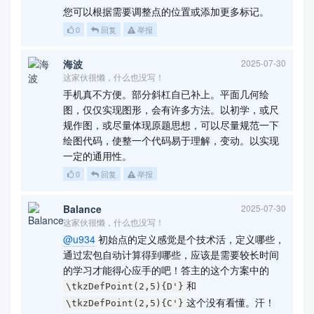
您可以根据需要调整点的位置或添加更多标记。
0
回复
举报
海波
2025-07-30
这家伙很懒，什么也没写！
手机真不方便。部分斜杠自已补上。平面几何绘
图，仅仅实现图形，会有许多方法。以初学，或尺
规作图，或尽量体现原题思想，可以尽量规范一下
绘图代码，使整一个代码易于理解，变动。以实现
一定的通用性。
0
回复
举报
Balance
2025-07-30
这家伙很懒，什么也没写！
@u934
初始点的定义感觉是个技术活，定义哪些，
通过宏包自动计算得到哪些，应该是需要较长时间
的学习才能得心应手的吧！答主的这个方案中的
和
\tkzDefPoint(2,5){D'}
这个没有看懂。汗！
\tkzDefPoint(2,5){C'}