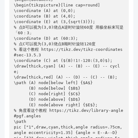
\begin{tikzpicture}[line cap=round]

\coordinate (A) at (0,0);

\coordinate (B) at (4,0);

\coordinate (E) at (3,{sqrt(3)});

% 点D可以视为(3,0)绕点A逆时针旋转60度 用极坐标来写是
「60：3」

\coordinate (D) at (60:3);

% 点C可以视为(3,0)绕点B顺时针旋转120度

% 看这个教程 https://tikz.dev/tikz-coordinates
#sec-13.5.3

\coordinate (C) at ($(B)!1!-120:(3,0)$);

\draw[thick,cyan] (A) -- (B) -- (E) -- cycl
e;

\draw[thick,red] (A) -- (D) -- (C) -- (B);

\path (A) node[below left] {$A$} 

      (B) node[below] {$B$} 

      (C) node[right] {$C$} 

      (D) node[above] {$D$} 

      (E) node[above right] {$E$};

% 角度看这个教程 https://tikz.dev/library-angle
#pgf.angles

\path 

pic ["1",draw,cyan,thick,angle radius=.75cm,
angle eccentricity=1.35] {angle = E--A--D}
