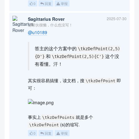
0
回复
举报
Sagittarius Rover
2025-07-30
这家伙很懒，什么也没写！
@u10189
答主的这个方案中的
\tkzDefPoint(2,5)
和
这个没
{D'}
\tkzDefPoint(2,5){C'}
有看懂。汗！
其实很容易搞懂，读文档，搜
即
\tkzDefPoint
可：
事实上
就是多个
\tkzDefPoints
(s)的缩写.
\tkzDefPoint
0
回复
举报