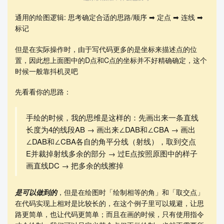
通用的绘图逻辑: 思考确定合适的思路/顺序 ➡ 定点 ➡ 连线 ➡
标记
但是在实际操作时，由于写代码更多的是坐标来描述点的位
置，因此想上面图中的D点和C点的坐标并不好精确确定，这个
时候一般靠抖机灵吧
先看看你的思路：
手绘的时候，我的思维是这样的：先画出来一条直线
长度为4的线段AB → 画出来∠DAB和∠CBA → 画出
∠DAB和∠CBA各自的角平分线（射线），取到交点
E并裁掉射线多余的部分 → 过E点按照原图中的样子
画直线DC → 把多余的线擦掉
是可以做到的
，但是在绘图时「绘制相等的角」和「取交点」
在代码实现上相对是比较长的，在这个例子里可以规避，让思
路更简单，也让代码更简单；而且在画的时候，只有使用指令