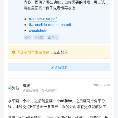
内容，提供了哪些功能，但你需要的时候，可以试
着在里面找个例子先看懂再改改...
tikznote319a.pdf
tkz-euclide-doc-zh-cn.pdf
cheatsheet
0
回复
举报
请登录后再发布评论，
点击登录
追加回复
海波
2025-07-30
这家伙很懒，什么也没写！
水平画一个ab，之后随意画一个ad和bc。之后画两个角平分
线，通过交点E任意画一条直线，跟另外两条有交点就解决了。
其中点a点b任意指定，点c和点d的坐标，你可以大致指定，角