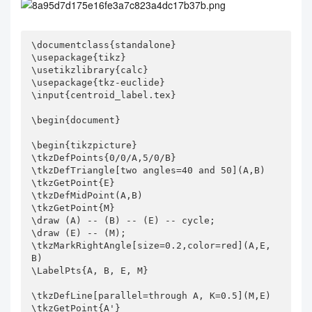
\documentclass{standalone}

\usepackage{tikz}

\usetikzlibrary{calc}

\usepackage{tkz-euclide}

\input{centroid_label.tex}

\begin{document}

\begin{tikzpicture}

\tkzDefPoints{0/0/A,5/0/B}

\tkzDefTriangle[two angles=40 and 50](A,B)

\tkzGetPoint{E}

\tkzDefMidPoint(A,B)

\tkzGetPoint{M}

\draw (A) -- (B) -- (E) -- cycle;

\draw (E) -- (M);

\tkzMarkRightAngle[size=0.2,color=red](A,E,
B)

\LabelPts{A, B, E, M}

\tkzDefLine[parallel=through A, K=0.5](M,E)

\tkzGetPoint{A'}
