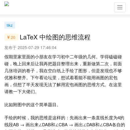
Toggl
navig
tikz
LaTeX 中绘图的思维流程
20
发布于 2025-07-29 17:46:04
假期里家里面的小朋友在学习初中二年级的几何。学得磕磕碰
碰，晚上回来后让我再把题目整理出来，重新做第二次，前面
几张培训的卷子，我在空白纸上手绘了图形，但是发现也不够
优雅和整齐。下午看论坛里，想试着看能不能用画图的宏包
画，但想了半天发现无法了解用宏包画图的思维方式。在这里
请教一下大佬们。
比如附图中的这个简单题目。
手绘的时候，我的思维是这样的：先画出来一条直线长度为4的
线段AB → 画出来∠DAB和∠CBA → 画出∠DAB和∠CBA各自的