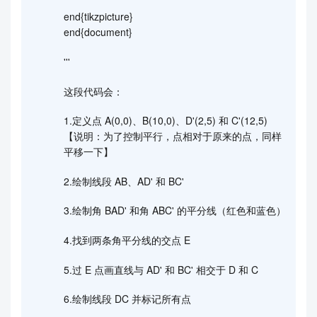
end{tikzpicture}
end{document}
'''
这段代码会：
1.定义点 A(0,0)、B(10,0)、D'(2,5) 和 C'(12,5)
【说明：为了控制平行，点相对于原来的点，同样
平移一下】
2.绘制线段 AB、AD' 和 BC'
3.绘制角 BAD' 和角 ABC' 的平分线（红色和蓝色）
4.找到两条角平分线的交点 E
5.过 E 点画直线与 AD' 和 BC' 相交于 D 和 C
6.绘制线段 DC 并标记所有点