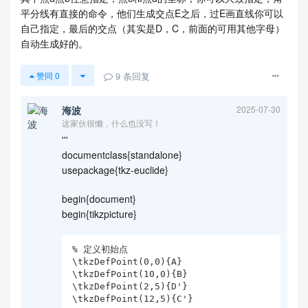
平分线有直接的命令，他们生成交点E之后，过E画直线你可以
自己指定，最后的交点（其实是D，C，前面的可用其他字母）
自动生成好的。
9
条回复
赞同
0
海波
2025-07-30
这家伙很懒，什么也没写！
'''
documentclass{standalone}
usepackage{tkz-euclide}
begin{document}
begin{tikzpicture}
% 定义初始点

\tkzDefPoint(0,0){A}

\tkzDefPoint(10,0){B}

\tkzDefPoint(2,5){D'}

\tkzDefPoint(12,5){C'}
