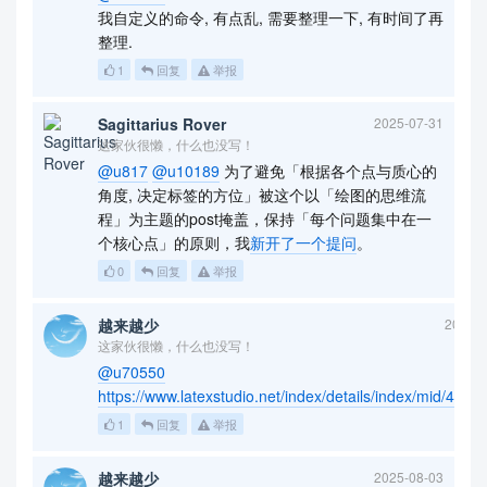
我自定义的命令, 有点乱, 需要整理一下, 有时间了再
整理.
1
回复
举报
Sagittarius Rover
2025-07-31
这家伙很懒，什么也没写！
@u817
@u10189
为了避免「根据各个点与质心的
角度, 决定标签的方位」被这个以「绘图的思维流
程」为主题的post掩盖，保持「每个问题集中在一
个核心点」的原则，我
新开了一个提问
。
0
回复
举报
越来越少
2025-0
这家伙很懒，什么也没写！
@u70550
https://www.latexstudio.net/index/details/index/mid/4611.
1
回复
举报
越来越少
2025-08-03