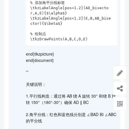
% 添加角平分线标签

\tkzLabelAngle[pos=1.2](AD_bisecto
r,A,E){$\alpha$}

\tkzLabelAngle[pos=1.2](E,B,AB_bise
ctor){$\beta$}

% 绘制点

\tkzDrawPoints(A,B,C,D,E)
end{tikzpicture}
end{document}
'''
关键说明：
1.平行线构造：通过将 AB 绕 A 旋转 30° 和绕 B 旋
转 150°（180°-30°）确保 AD ∥ BC
2.角平分线：红色和蓝色线分别是 ∠BAD 和 ∠ABC
的平分线