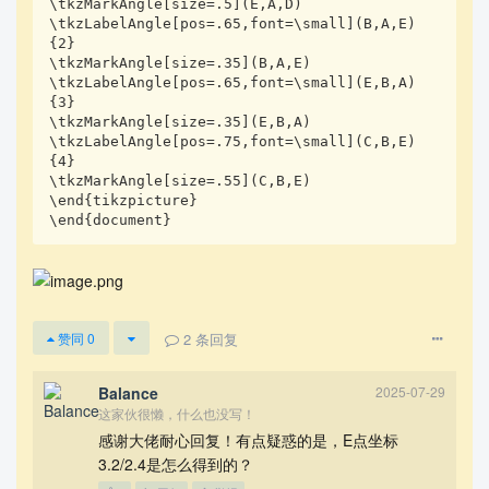
\tkzMarkAngle[size=.5](E,A,D)

\tkzLabelAngle[pos=.65,font=\small](B,A,E)
{2} 

\tkzMarkAngle[size=.35](B,A,E)

\tkzLabelAngle[pos=.65,font=\small](E,B,A)
{3} 

\tkzMarkAngle[size=.35](E,B,A)

\tkzLabelAngle[pos=.75,font=\small](C,B,E)
{4} 

\tkzMarkAngle[size=.55](C,B,E)

\end{tikzpicture}

\end{document}
2
条回复
赞同
0
Balance
2025-07-29
这家伙很懒，什么也没写！
感谢大佬耐心回复！有点疑惑的是，E点坐标
3.2/2.4是怎么得到的？