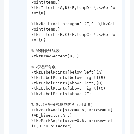
Point{tempD}

\tkzInterLL(A,D)(E,tempD) \tkzGetPo
int{D}

\tkzDefLine[through=E](E,C) \tkzGet
Point{tempC}

\tkzInterLL(B,C)(E,tempC) \tkzGetPo
int{C}

% 绘制最终线段

\tkzDrawSegment(D,C)

% 标记所有点

\tkzLabelPoints[below left](A)

\tkzLabelPoints[below right](B)

\tkzLabelPoints[above left](D)

\tkzLabelPoints[above right](C)

\tkzLabelPoints[above](E)

% 标记角平分线形成的角（用圆弧）

\tkzMarkAngle[size=0.8, arrows=->]
(AD_bisector,A,E)

\tkzMarkAngle[size=0.8, arrows=->]
(E,B,AB_bisector)
