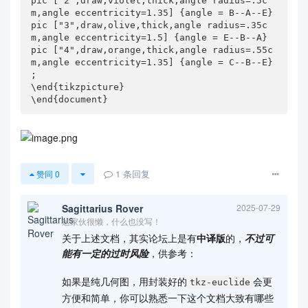
pic ["2",draw,violet,thick,angle radius=.5c
m,angle eccentricity=1.35] {angle = B--A--E}

pic ["3",draw,olive,thick,angle radius=.35c
m,angle eccentricity=1.5] {angle = E--B--A}

pic ["4",draw,orange,thick,angle radius=.55c
m,angle eccentricity=1.35] {angle = C--B--E}

;

\end{tikzpicture}

\end{document}
1
条回复
赞同
0
Sagittarius Rover
2025-07-29
这家伙很懒，什么也没写！
关于上述文档，其实论坛上是有
中译版
的，
不过可
能有一定的过时风险
，供参考：
如果是纯几何图，用封装好的
会更
tkz-euclide
方便和简单，你可以熟悉一下这个文档大致有哪些