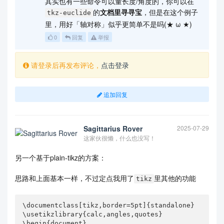
其实也有一些命令可以量长度/角度的，你可以在
的
文档里寻寻宝
，但是在这个例子
tkz-euclide
里，用好「轴对称」似乎更简单不是吗(★ ω ★)
0
回复
举报
请登录后再发布评论，
点击登录
追加回复
Sagittarius Rover
2025-07-29
这家伙很懒，什么也没写！
另一个基于plain-tikz的方案：
思路和上面基本一样，不过定点我用了
里其他的功能
tikz
\documentclass[tikz,border=5pt]{standalone}

\usetikzlibrary{calc,angles,quotes}

\begin{document}
