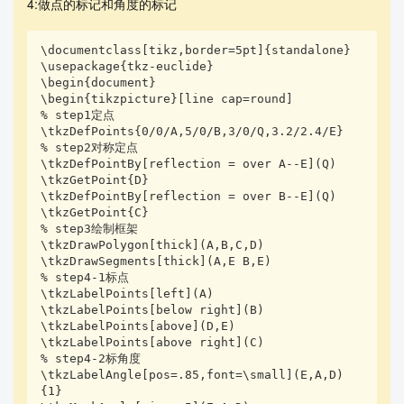
4:做点的标记和角度的标记
\documentclass[tikz,border=5pt]{standalone}

\usepackage{tkz-euclide}

\begin{document}

\begin{tikzpicture}[line cap=round]

% step1定点

\tkzDefPoints{0/0/A,5/0/B,3/0/Q,3.2/2.4/E}

% step2对称定点

\tkzDefPointBy[reflection = over A--E](Q) 

\tkzGetPoint{D} 

\tkzDefPointBy[reflection = over B--E](Q) 

\tkzGetPoint{C}

% step3绘制框架

\tkzDrawPolygon[thick](A,B,C,D)

\tkzDrawSegments[thick](A,E B,E)

% step4-1标点

\tkzLabelPoints[left](A)

\tkzLabelPoints[below right](B)

\tkzLabelPoints[above](D,E)

\tkzLabelPoints[above right](C)

% step4-2标角度

\tkzLabelAngle[pos=.85,font=\small](E,A,D)
{1} 
