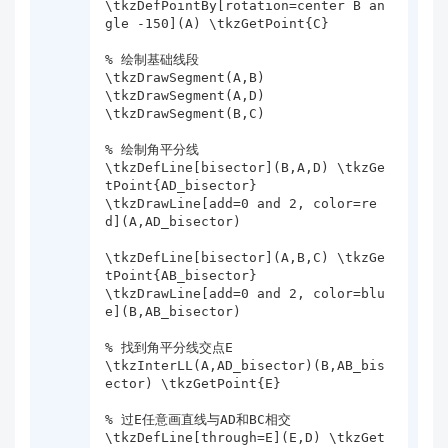
\tkzDefPointBy[rotation=center B an
gle -150](A) \tkzGetPoint{C}

% 绘制基础线段

\tkzDrawSegment(A,B)

\tkzDrawSegment(A,D)

\tkzDrawSegment(B,C)

% 绘制角平分线

\tkzDefLine[bisector](B,A,D) \tkzGe
tPoint{AD_bisector}

\tkzDrawLine[add=0 and 2, color=re
d](A,AD_bisector)

\tkzDefLine[bisector](A,B,C) \tkzGe
tPoint{AB_bisector}

\tkzDrawLine[add=0 and 2, color=blu
e](B,AB_bisector)

% 找到角平分线交点E

\tkzInterLL(A,AD_bisector)(B,AB_bis
ector) \tkzGetPoint{E}

% 过E任意画直线与AD和BC相交

\tkzDefLine[through=E](E,D) \tkzGet