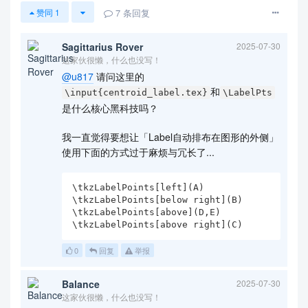
7
条回复
赞同
1
Sagittarius Rover
2025-07-30
这家伙很懒，什么也没写！
@u817
请问这里的
和
\input{centroid_label.tex}
\LabelPts
是什么核心黑科技吗？
我一直觉得要想让「Label自动排布在图形的外侧」
使用下面的方式过于麻烦与冗长了...
\tkzLabelPoints[left](A)

\tkzLabelPoints[below right](B)

\tkzLabelPoints[above](D,E)

\tkzLabelPoints[above right](C)
0
回复
举报
Balance
2025-07-30
这家伙很懒，什么也没写！