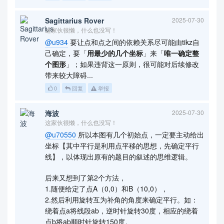
Sagittarius Rover
2025-07-30
这家伙很懒，什么也没写！
@u934
要让点和点之间的依赖关系尽可能由tikz自
己确定，要「
用最少的几个坐标
」来「
唯一确定整
个图形
」；如果违背这一原则，很可能对后续修改
带来较大障碍...
0
回复
举报
海波
2025-07-30
这家伙很懒，什么也没写！
@u70550
所以本图有几个初始点，一定要主动给出
坐标【其中平行是利用点平移的思想，先确定平行
线】，以体现出原有的题目的叙述的思维逻辑。
后来又想到了第2个方法，
1.随便给定了点A（0,0）和B（10,0），
2.然后利用旋转互为补角的角度来确定平行。如：
绕着点a将线段ab，逆时针旋转30度，相应的绕着
点b将ab顺时针旋转150度。