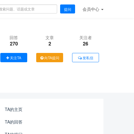
会员
中心
提问
回答
文章
关注者
270
2
26
关注TA
向TA提问
发私信
TA的主页
TA的回答