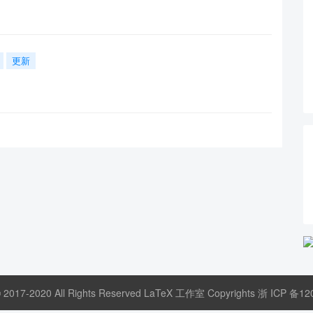
更新
© 2017-2020 All Rights Reserved LaTeX 工作室 Copyrights
浙 ICP 备12