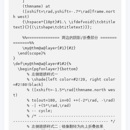
    ]

    (thmname) at

    ([xshift=\rad,yshift=-.7*\rad]frame.nort
h west)

    {\hspace*{10pt}#1.\ \ifdefvoid{\tcbtitle
text}{}{(\itshape\tcbtitletext)}};

    %%============== 两边的阴影/折叠部分 =======
=======%%

    \my@thm@a@layer{#1}{#2}

  \end{scope}%

}

\def\my@thm@a@layer#1#2{%

  \begin{pgfonlayer}{bottom}

      % 左侧翅膀样式一

      % \shade[left color=#2!20, right color
=#2!80!black]

      % ([xshift=-1.5*\rad]thmname.north wes
t)

      % to[out=180, in=0] ++(-2*\rad, -\rad)

      % -| +(5*\rad,\rad)

      % -- cycle;

      % /* ---------------------------------
----------------------------------------- */

      % 左侧翅膀样式二：镜像翻转为向上折叠效果
