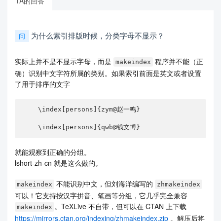
TA的回答
为什么索引排版时候，分类字母不显示？
问
实际上并不是不显示字母，而是
程序并不能（正
makeindex
确）识别中文字符所属的类别。如果索引前面是英文或者设置
了用于排序的文字
    \index[persons]{zym@赵一鸣}

    \index[persons]{qwb@钱文博}
就能观察到正确的分组。
lshort-zh-cn 就是这么做的。
不能识别中文，但刘海洋编写的
makeindex
zhmakeindex
可以！它支持按汉字拼音、笔画等分组，它几乎完全兼容
。TeXLive 不自带，但可以在 CTAN 上下载
makeindex
https://mirrors.ctan.org/indexing/zhmakeindex.zip
。解压后将