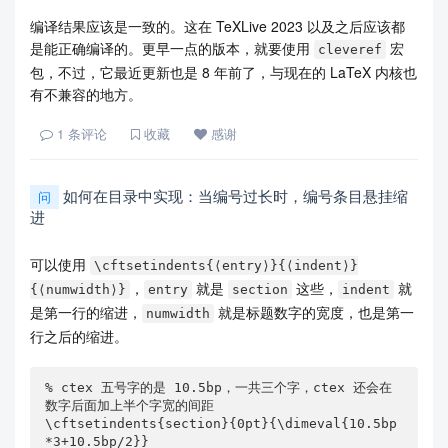
编译结果应该是一致的。这在 TeXLive 2023 以及之后应该都
是能正确编译的。更早一点的版本，就要使用
宏
cleveref
包，不过，它最近更新也是 8 年前了，与现在的 LaTeX 内核也
有不兼容的地方。
1
条评论
收藏
感谢
如何在目录中实现：当编号过长时，编号条目悬挂缩
问
进
可以使用
\cftsetindents{⟨entry⟩}{⟨indent⟩}
，
就是
这些，
就
{⟨numwidth⟩}
entry
section
indent
是第一行的缩进，
就是标题数字的宽度，也是第一
numwidth
行之后的缩进。
% ctex 五号字的是 10.5bp，一共三个字，ctex 还会在
数字后面加上半个字宽的间距

\cftsetindents{section}{0pt}{\dimeval{10.5bp
*3+10.5bp/2}}