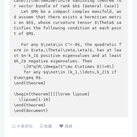
Case)][thm:Semidefinite vanishing theorem fo
r vector bundle of rank $k$ (General Case)]

   Let $M$ be a compact complex manifold, an
d assume that there exists a hermitian metri
c on $E$, whose curvature tensor $\Theta$ sa
tisfies the following condition at each poin
t of $M$.

   For any $\zeta\in C^r-0$, the quadratic f
orm in $\eta,\Theta(\zeta,\eta)$, has at lea
st $n-k_1$ positive eigenvalues and at least 
$k_2$ negative eigenvalues. Then 

    \[H^q(M,\Omega(S^\mu E\otimes D))=0\]

    for any $q\not\in (k_1,\ldots,k_2)$ if 
$\mu\geq 0$.

\end{theorem}

\begin{theorem}[][lorem lipsum]

  \lipsum[1-10]

\end{theorem}

\end{document}
4
条评论
收藏
感谢