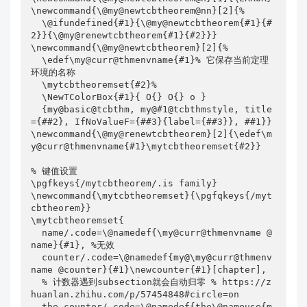
\newcommand{\@my@newtcbtheorem@nn}[2]{%

  \@ifundefined{#1}{\@my@newtcbtheorem{#1}{#
2}}{\@my@renewtcbtheorem{#1}{#2}}}

\newcommand{\@my@newtcbtheorem}[2]{%

  \edef\my@curr@thmenvname{#1}% 它保存当前定理
环境的名称

  \mytcbtheoremset{#2}%

  \NewTColorBox{#1}{ O{} O{} o }

  {my@basic@tcbthm, my@#1@tcbthmstyle, title
={##2}, IfNoValueF={##3}{label={##3}}, ##1}}

\newcommand{\@my@renewtcbtheorem}[2]{\edef\m
y@curr@thmenvname{#1}\mytcbtheoremset{#2}}

% 键值设置

\pgfkeys{/mytcbtheorem/.is family}

\newcommand{\mytcbtheoremset}{\pgfqkeys{/myt
cbtheorem}}

\mytcbtheoremset{

  name/.code=\@namedef{\my@curr@thmenvname @
name}{#1}, %无效

  counter/.code=\@namedef{my@\my@curr@thmenv
name @counter}{#1}\newcounter{#1}[chapter],

  % 计数器遇到subsection就会自动归零 % https://z
huanlan.zhihu.com/p/57454848#circle=on

  the counter/.code=\@namedef{the\@nameuse{m