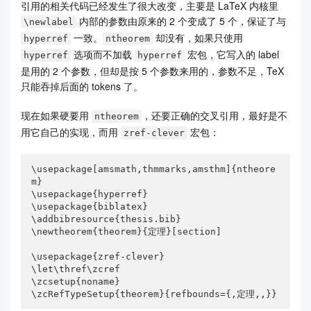
引用的相关代码已经发生了很大改变，主要是 LaTeX 内核里
内部的参数由原来的 2 个变成了 5 个，保证了与
\newlabel
一致。
却没有，如果只使用
hyperref
ntheorem
选项而不加载
宏包，它写入的 label
hyperref
hyperref
是用的 2 个参数，但却是按 5 个参数来用的，参数不足，TeX
只能吞掉后面的 tokens 了。
现在如果硬要用
，还要正确的交叉引用，最好是不
ntheorem
用它自己的实现，而用
宏包：
zref-clever
\usepackage[amsmath,thmmarks,amsthm]{ntheore
m}

\usepackage{hyperref}

\usepackage{biblatex}

\addbibresource{thesis.bib}

\newtheorem{theorem}{定理}[section]

\usepackage{zref-clever}

\let\thref\zcref

\zcsetup{noname}

\zcRefTypeSetup{theorem}{refbounds={,定理,,}}