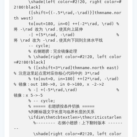
      \shade[left color=#2!20, right color=#
2!80!black]

      ([shift={(-.5*\rad,-\rad)}]thmname.nor
th west)

      to[out=180, in=0] ++(-2*\rad, \rad) % 
将 -\rad 改为 \rad，使其向上延伸

      -| +(5*\rad, -\rad)                 % 
将 \rad 改为 -\rad，使其向下回到主体水平线

      -- cycle;

      % 右侧翅膀：完全镜像处理

      % \shade[right color=#2!20, left color
=#2!80!black]

      % ([xshift=3*\rad]thmname.north east) 
% 注意这里起点需对应你核心代码中的 3*\rad

      % to[out=0, in=180] ++(2*\rad, -\rad) 
% 镜像：out 180->0, in 0->180, x -2->2

      % -| +(-5*\rad,\rad)                % 
镜像：x 5->-5

      % -- cycle;

      % ===== 右翅膀按条件切换 =====

      %判断标题文字长度与临界长度的关系

      \ifdim\thmtcbtextlen>\thmcriticstarlen

        %-------- 右侧小翅膀：上下翻转版本 ------
--

        \shade[right color=#2!20, left color