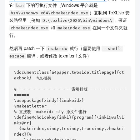
它
下的可执行文件（Windows 平台就是
bin
）复制到 TeXLive 安
bin\windows_x64\zhmakeindex.exe
装路径里（例如
，保证
D:\texlive\2026\bin\windows\
和
在同一个文件夹就
zhmakeindex.exe
makeindex.exe
行。
然后再 patch 一下
就行（需要使用
imakeidx
--shell-
编译，或者修改 texmf.cnf 文件）
escape
\documentclass[a4paper,twoside,titlepage]{ct
exbook}  %文档类

% ==================== 索引排版 ==============
======

\usepackage[xindy]{imakeidx}

\makeatletter

% 直接改 imakeidx.sty 原文件也行

\define@choicekey{imki}{program}[\imki@val\i
mki@nr]

  {makeindex,xindy,texindy,truexindy,zhmakei
ndex}{%

    \ifcase\imki@nr\relax
