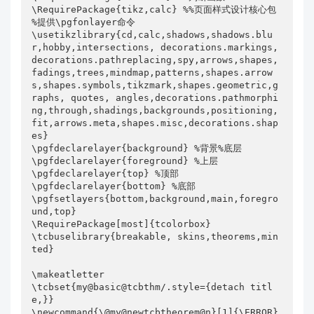
\RequirePackage{tikz,calc} %%页面样式设计核心包 
%提供\pgfonlayer命令

\usetikzlibrary{cd,calc,shadows,shadows.blu
r,hobby,intersections, decorations.markings, 
decorations.pathreplacing,spy,arrows,shapes,
fadings,trees,mindmap,patterns,shapes.arrow
s,shapes.symbols,tikzmark,shapes.geometric,g
raphs, quotes, angles,decorations.pathmorphi
ng,through,shadings,backgrounds,positioning,
fit,arrows.meta,shapes.misc,decorations.shap
es}

\pgfdeclarelayer{background} %背景%底层

\pgfdeclarelayer{foreground} %上层

\pgfdeclarelayer{top} %顶部

\pgfdeclarelayer{bottom} %底部

\pgfsetlayers{bottom,background,main,foregro
und,top}

\RequirePackage[most]{tcolorbox}

\tcbuselibrary{breakable, skins,theorems,min
ted}

\makeatletter

\tcbset{my@basic@tcbthm/.style={detach titl
e,}}

\newcommand{\@my@newtcbtheorem@n}[1]{\ERROR}
