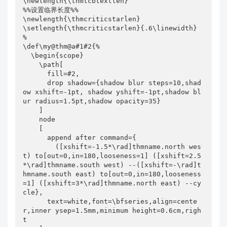
\newlength{\thmtcbtextlen}

%%设置临界长度%%

\newlength{\thmcriticstarlen}

\setlength{\thmcriticstarlen}{.6\linewidth}

%

\def\my@thm@a#1#2{%

  \begin{scope}

    \path[

      fill=#2,

      drop shadow={shadow blur steps=10,shad
ow xshift=-1pt, shadow yshift=-1pt,shadow bl
ur radius=1.5pt,shadow opacity=35}

    ]

    node

    [

      append after command={

        ([xshift=-1.5*\rad]thmname.north wes
t) to[out=0,in=180,looseness=1] ([xshift=2.5
*\rad]thmname.south west) --([xshift=-\rad]t
hmname.south east) to[out=0,in=180,looseness
=1] ([xshift=3*\rad]thmname.north east) --cy
cle},

      text=white,font=\bfseries,align=cente
r,inner ysep=1.5mm,minimum height=0.6cm,righ
t
