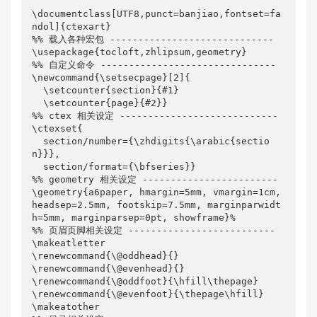
\documentclass[UTF8,punct=banjiao,fontset=fa
ndol]{ctexart}

%% 载入各种宏包 -----------------------------

\usepackage{tocloft,zhlipsum,geometry}

%% 自定义命令 -------------------------------

\newcommand{\setsecpage}[2]{

  \setcounter{section}{#1}

  \setcounter{page}{#2}}

%% ctex 相关设定 ----------------------------

\ctexset{

  section/number={\zhdigits{\arabic{sectio
n}}},

  section/format={\bfseries}}

%% geometry 相关设定 ------------------------

\geometry{a6paper, hmargin=5mm, vmargin=1cm, 
headsep=2.5mm, footskip=7.5mm, marginparwidt
h=5mm, marginparsep=0pt, showframe}%

%% 页眉页脚相关设定 --------------------------

\makeatletter

\renewcommand{\@oddhead}{}

\renewcommand{\@evenhead}{}

\renewcommand{\@oddfoot}{\hfill\thepage}

\renewcommand{\@evenfoot}{\thepage\hfill}

\makeatother
