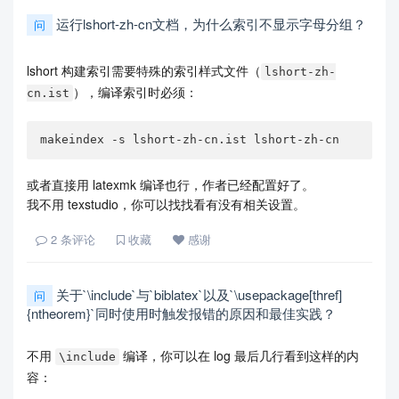
运行lshort-zh-cn文档，为什么索引不显示字母分组？
问
lshort 构建索引需要特殊的索引样式文件（
lshort-zh-
），编译索引时必须：
cn.ist
makeindex -s lshort-zh-cn.ist lshort-zh-cn
或者直接用 latexmk 编译也行，作者已经配置好了。
我不用 texstudio，你可以找找看有没有相关设置。
2
条评论
收藏
感谢
关于`\include`与`biblatex`以及`\usepackage[thref]
问
{ntheorem}`同时使用时触发报错的原因和最佳实践？
不用
编译，你可以在 log 最后几行看到这样的内
\include
容：