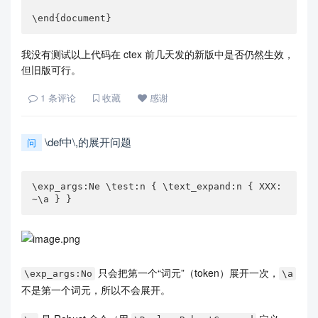
\end{document}
我没有测试以上代码在 ctex 前几天发的新版中是否仍然生效，
但旧版可行。
1
条评论
收藏
感谢
\def中\,的展开问题
问
\exp_args:Ne \test:n { \text_expand:n { XXX: 
~\a } }
只会把第一个“词元”（token）展开一次，
\exp_args:No
\a
不是第一个词元，所以不会展开。