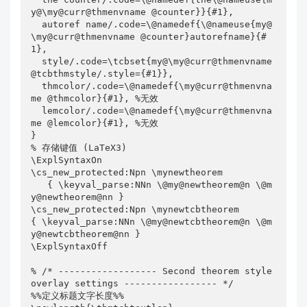
y@\my@curr@thmenvname @counter}}{#1},

  autoref name/.code=\@namedef{\@nameuse{my@
\my@curr@thmenvname @counter}autorefname}{#
1},

  style/.code=\tcbset{my@\my@curr@thmenvname 
@tcbthmstyle/.style={#1}},

  thmcolor/.code=\@namedef{\my@curr@thmenvna
me @thmcolor}{#1}, %无效

  lemcolor/.code=\@namedef{\my@curr@thmenvna
me @lemcolor}{#1}, %无效

}

% 存储键值 (LaTeX3)

\ExplSyntaxOn

\cs_new_protected:Npn \mynewtheorem

   { \keyval_parse:NNn \@my@newtheorem@n \@m
y@newtheorem@nn }

\cs_new_protected:Npn \mynewtcbtheorem

{ \keyval_parse:NNn \@my@newtcbtheorem@n \@m
y@newtcbtheorem@nn }

\ExplSyntaxOff

% /* ------------------ Second theorem style 
overlay settings ----------------- */

%%定义标题文字长度%%
