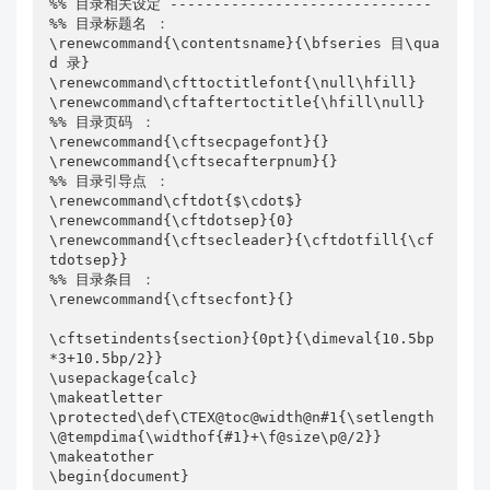
%% 目录相关设定 ------------------------------

%% 目录标题名 ： 

\renewcommand{\contentsname}{\bfseries 目\qua
d 录}

\renewcommand\cfttoctitlefont{\null\hfill}

\renewcommand\cftaftertoctitle{\hfill\null}

%% 目录页码 ： 

\renewcommand{\cftsecpagefont}{}

\renewcommand{\cftsecafterpnum}{}

%% 目录引导点 ： 

\renewcommand\cftdot{$\cdot$}

\renewcommand{\cftdotsep}{0}

\renewcommand{\cftsecleader}{\cftdotfill{\cf
tdotsep}}

%% 目录条目 ： 

\renewcommand{\cftsecfont}{}

\cftsetindents{section}{0pt}{\dimeval{10.5bp
*3+10.5bp/2}}

\usepackage{calc}

\makeatletter

\protected\def\CTEX@toc@width@n#1{\setlength
\@tempdima{\widthof{#1}+\f@size\p@/2}}

\makeatother

\begin{document}
