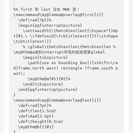
%% first 和 last 没在 MWE 里！

\newcommand\my@lemma@overlay@first[2]{

  \def\rad{7pt}%

  \begin{pgfinterruptpicture}

    \settowidth{\thmtcbtextlen}{\hspace*{10p
t}#1.\ \ifdefvoid{\tcbtitletext}{}{(\itshape
\tcbtitletext)}}

    % \global\thmtcbtextlen\thmtcbtextlen % 
\my@thm@a放到interrupt环境外面就需要global

    \begin{tikzpicture}

      \path[use as bounding box]([xshift=\ra
d]frame.north west) rectangle (frame.south e
ast);

      \my@thm@a{#1}{#2}%

    \end{tikzpicture}

  \end{pgfinterruptpicture}

}

\newcommand\my@lemma@overlay@last[1]{

  \def\rad{7pt}%

  \def\tlen{1.5cm}

  \def\Rad{3.5pt}

  \def\theight{0.5cm}

  \my@thm@b{}{#1}

}
