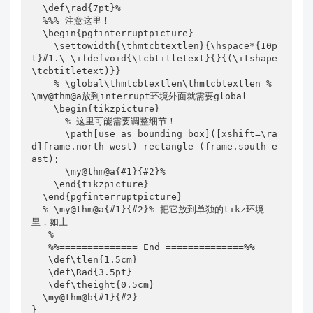
  \def\rad{7pt}%

  %%% 注意这里！

  \begin{pgfinterruptpicture}

    \settowidth{\thmtcbtextlen}{\hspace*{10p
t}#1.\ \ifdefvoid{\tcbtitletext}{}{(\itshape
\tcbtitletext)}}

    % \global\thmtcbtextlen\thmtcbtextlen % 
\my@thm@a放到interrupt环境外面就需要global

    \begin{tikzpicture}

      % 这里可能需要调整细节！

      \path[use as bounding box]([xshift=\ra
d]frame.north west) rectangle (frame.south e
ast);

      \my@thm@a{#1}{#2}%

    \end{tikzpicture}

  \end{pgfinterruptpicture}

  % \my@thm@a{#1}{#2}% 把它放到单独的tikz环境
里，如上

   %

   %%============== End ==============%%

   \def\tlen{1.5cm}

   \def\Rad{3.5pt}

   \def\theight{0.5cm}

  \my@thm@b{#1}{#2}

}
