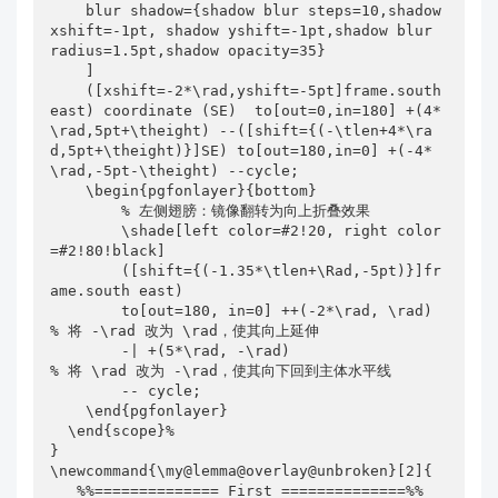
    blur shadow={shadow blur steps=10,shadow 
xshift=-1pt, shadow yshift=-1pt,shadow blur 
radius=1.5pt,shadow opacity=35}

    ]

    ([xshift=-2*\rad,yshift=-5pt]frame.south 
east) coordinate (SE)  to[out=0,in=180] +(4*
\rad,5pt+\theight) --([shift={(-\tlen+4*\ra
d,5pt+\theight)}]SE) to[out=180,in=0] +(-4*
\rad,-5pt-\theight) --cycle;

    \begin{pgfonlayer}{bottom}

        % 左侧翅膀：镜像翻转为向上折叠效果

        \shade[left color=#2!20, right color
=#2!80!black]

        ([shift={(-1.35*\tlen+\Rad,-5pt)}]fr
ame.south east)

        to[out=180, in=0] ++(-2*\rad, \rad) 
% 将 -\rad 改为 \rad，使其向上延伸

        -| +(5*\rad, -\rad)                 
% 将 \rad 改为 -\rad，使其向下回到主体水平线

        -- cycle;

    \end{pgfonlayer}

  \end{scope}%

}

\newcommand{\my@lemma@overlay@unbroken}[2]{

   %%============== First ==============%%
