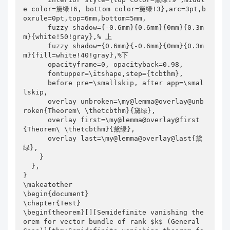
e color=黛绿!6, bottom color=黛绿!3},arc=3pt,b
oxrule=0pt,top=6mm,bottom=5mm,

      fuzzy shadow={-0.6mm}{0.6mm}{0mm}{0.3m
m}{white!50!gray},% 上

      fuzzy shadow={0.6mm}{-0.6mm}{0mm}{0.3m
m}{fill=white!40!gray},%下

      opacityframe=0, opacityback=0.98,

      fontupper=\itshape,step={tcbthm},

      before pre=\smallskip, after app=\smal
lskip,

      overlay unbroken=\my@lemma@overlay@unb
roken{Theorem\ \thetcbthm}{黛绿},

      overlay first=\my@lemma@overlay@first
{Theorem\ \thetcbthm}{黛绿},

      overlay last=\my@lemma@overlay@last{黛
绿},

    }

  },

}

\makeatother

\begin{document}

\chapter{Test}

\begin{theorem}[][Semidefinite vanishing the
orem for vector bundle of rank $k$ (General 