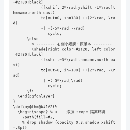
=#2!80!black]

            ([xshift=2*\rad,yshift=-1*\rad]t
hmname.north east)

            to[out=0, in=180] ++(2*\rad, \ra
d)

            -| +(-5*\rad,-\rad)

            -- cycle;

      \else

        % -------- 右侧小翅膀：原版本 --------

        \shade[right color=#2!20, left color
=#2!80!black]

            ([xshift=3*\rad]thmname.north ea
st)

            to[out=0, in=180] ++(2*\rad, -\r
ad)

            -| +(-5*\rad,\rad)

            -- cycle;

      \fi

  \end{pgfonlayer}

}

\def\my@thm@b#1#2{%

  \begin{scope} % <--- 添加 scope 隔离环境

    \path[fill=#2,

    % drop shadow={opacity=0.3,shadow xshift
=.3pt}
