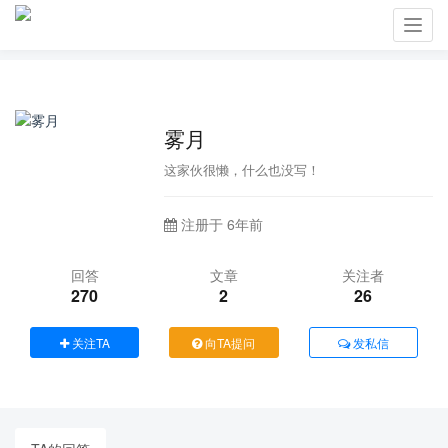
Toggl
navig
雾月
这家伙很懒，什么也没写！
注册于 6年前
回答
文章
关注者
270
2
26
关注TA
向TA提问
发私信