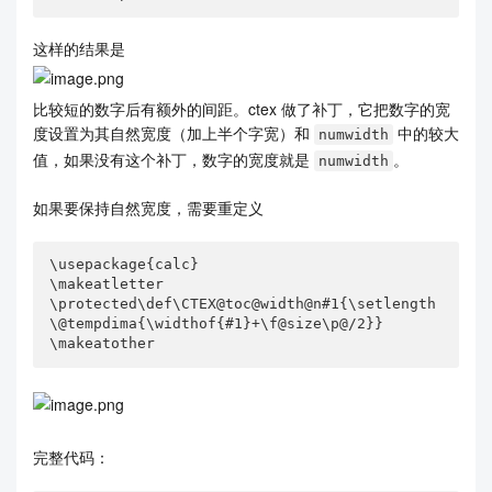
这样的结果是
比较短的数字后有额外的间距。ctex 做了补丁，它把数字的宽
度设置为其自然宽度（加上半个字宽）和
中的较大
numwidth
值，如果没有这个补丁，数字的宽度就是
。
numwidth
如果要保持自然宽度，需要重定义
\usepackage{calc}

\makeatletter

\protected\def\CTEX@toc@width@n#1{\setlength
\@tempdima{\widthof{#1}+\f@size\p@/2}}

\makeatother
完整代码：