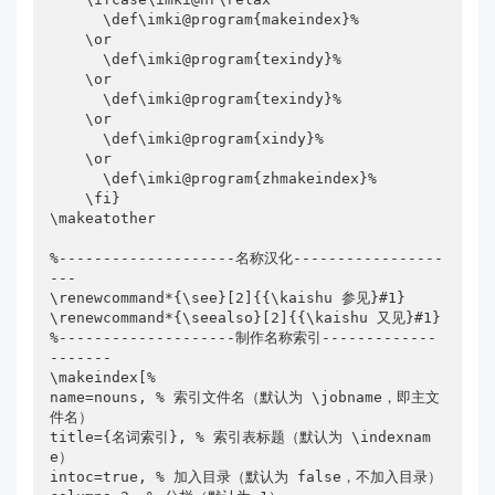
      \def\imki@program{makeindex}%

    \or

      \def\imki@program{texindy}%

    \or

      \def\imki@program{texindy}%

    \or

      \def\imki@program{xindy}%

    \or

      \def\imki@program{zhmakeindex}%

    \fi}

\makeatother

%--------------------名称汉化-----------------
---

\renewcommand*{\see}[2]{{\kaishu 参见}#1}

\renewcommand*{\seealso}[2]{{\kaishu 又见}#1}

%--------------------制作名称索引-------------
-------

\makeindex[%

name=nouns, % 索引文件名（默认为 \jobname，即主文
件名）

title={名词索引}, % 索引表标题（默认为 \indexnam
e）

intoc=true, % 加入目录（默认为 false，不加入目录）
