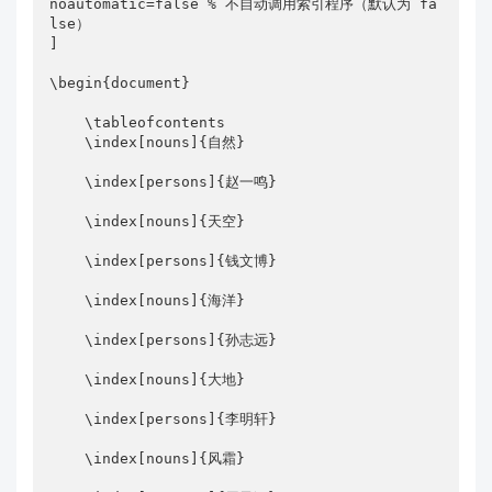
noautomatic=false % 不自动调用索引程序（默认为 fa
lse）

]

\begin{document}

    \tableofcontents

    \index[nouns]{自然}

    \index[persons]{赵一鸣}

    \index[nouns]{天空}

    \index[persons]{钱文博}

    \index[nouns]{海洋}

    \index[persons]{孙志远}

    \index[nouns]{大地}

    \index[persons]{李明轩}

    \index[nouns]{风霜}
