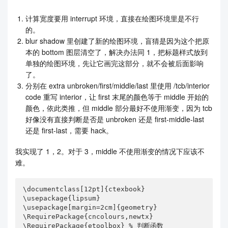
计算宽度要用 interrupt 环境，直接在绘图环境里是不行
的。
blur shadow 里创建了新的绘图环境，盲猜是因为这个把原
本的 bottom 图层清空了，解决办法同 1，把标题样式放到
单独的绘图环境，先让它画完这部分，就不会被后面影响
了。
分别在 extra unbroken/first/middle/last 里使用 /tcb/interior
code 重写 interior，让 first 末尾的颜色等于 middle 开始的
颜色，依此类推，但 middle 部分最好不使用渐变，因为 tcb
好像没有直接判断是否是 unbroken 还是 first-middle-last
还是 first-last，需要 hack。
我实现了 1，2。对于 3，middle 不使用渐变的情况下应该不
难。
\documentclass[12pt]{ctexbook}

\usepackage{lipsum}

\usepackage[margin=2cm]{geometry}

\RequirePackage{cncolours,newtx}

\RequirePackage{etoolbox} % 判断函数
