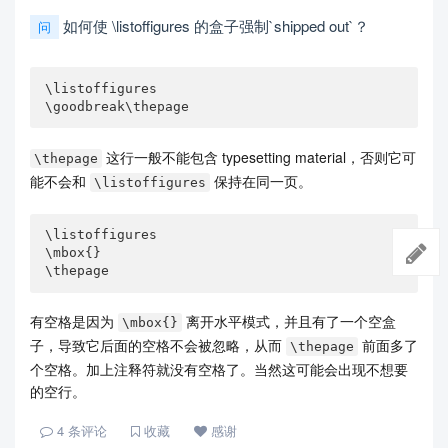
如何使 \listoffigures 的盒子强制`shipped out`？
问
\listoffigures

\goodbreak\thepage
这行一般不能包含 typesetting material，否则它可
\thepage
能不会和
保持在同一页。
\listoffigures
\listoffigures

\mbox{}

\thepage
有空格是因为
离开水平模式，并且有了一个空盒
\mbox{}
子，导致它后面的空格不会被忽略，从而
前面多了
\thepage
个空格。加上注释符就没有空格了。当然这可能会出现不想要
的空行。
4
条评论
收藏
感谢