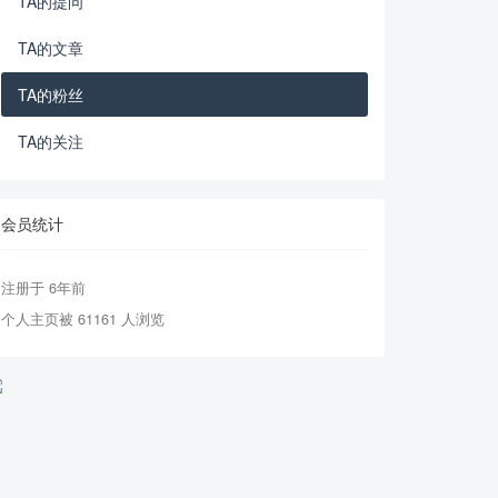
TA的提问
TA的文章
TA的粉丝
TA的关注
会员统计
注册于 6年前
个人主页被 61161 人浏览