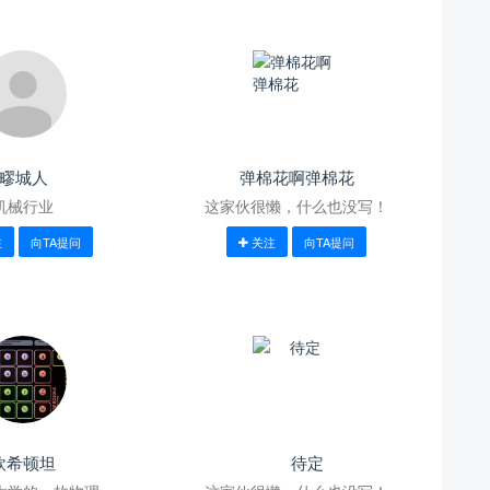
疁城人
弹棉花啊弹棉花
机械行业
这家伙很懒，什么也没写！
注
向TA提问
关注
向TA提问
欧希顿坦
⁡⁢ 待定