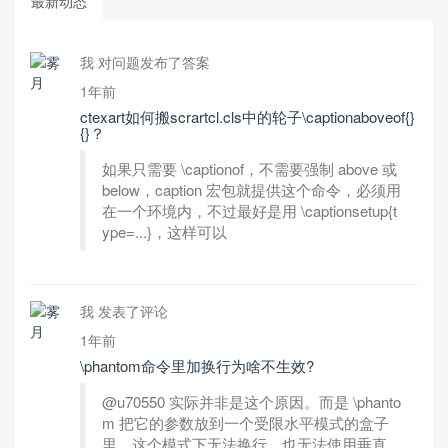
最新动态
我 对问题发布了答案
1年前
ctexart如何搬scrartcl.cls中的轮子\captionaboveof{}
{}？
如果只需要 \captionof，不需要强制 above 或
below，caption 宏包就提供这个命令，必须用
在一个环境内，不过最好是用 \captionsetup{t
ype=...}，这样可以
我 发表了评论
1年前
\phantom命令里加换行为啥不生效?
@u70550 实际并非是这个原因。而是 \phanto
m 把它的参数放到一个受限水平模式的盒子
里，这个模式下无法换行，也无法使用垂直