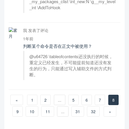
_my_packages_clist \int_new:N \g__my_level
_int \AddToHook
我 发表了评论
1年前
判断某个命令是否在正文中被使用？
@u64726 \tableofcontents还没执行的时候，
重定义已经发生，不可能提前知道还没有发
生的行为，只能通过写入辅助文件的方式判
断。
«
1
2
...
5
6
7
8
9
10
11
...
31
32
»