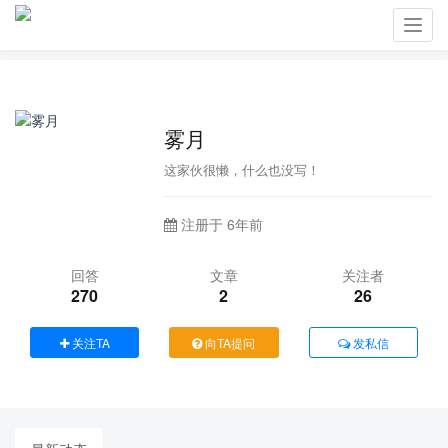
Toggl
navig
雾月
这家伙很懒，什么也没写！
注册于 6年前
回答
文章
关注者
270
2
26
关注TA
向TA提问
发私信