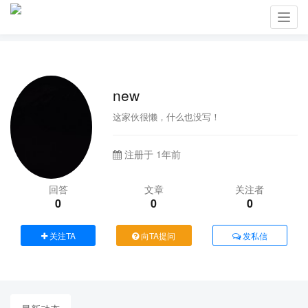
Toggl
navig
new
这家伙很懒，什么也没写！
注册于 1年前
回答
文章
关注者
0
0
0
关注TA
向TA提问
发私信