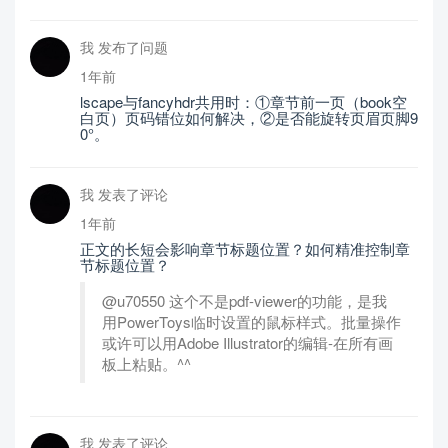
我 发布了问题
1年前
lscape与fancyhdr共用时：①章节前一页（book空
白页）页码错位如何解决，②是否能旋转页眉页脚9
0°。
我 发表了评论
1年前
正文的长短会影响章节标题位置？如何精准控制章
节标题位置？
@u70550 这个不是pdf-viewer的功能，是我
用PowerToys临时设置的鼠标样式。批量操作
或许可以用Adobe Illustrator的编辑-在所有画
板上粘贴。^^
我 发表了评论