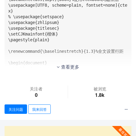
\usepackage[UTF8, scheme=plain, fontset=none]{cte
x}

% \usepackage{setspace}

\usepackage{zhlipsum}

\usepackage{titlesec}

\setCJKmainfont{楷体}

\pagestyle{plain}

\renewcommand{\baselinestretch}{1.3}%全文设置行距

\begin{document}

查看更多
  \tableofcontents

  \chapter{章标题}

  \section{节标题}

关注者
被浏览
  很短的正文内容

0
1.8k
  \chapter{章标题}

  \section{节标题}

关注问题
我来回答
  \zhlipsum

  \zhlipsum
