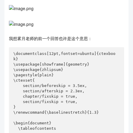
我想雾月老师的前一个回答也许是这个意思：
\documentclass[12pt,fontset=ubuntu]{ctexboo
k}

\usepackage[showframe]{geometry}

\usepackage{zhlipsum}

\pagestyle{plain}

\ctexset{

    section/beforeskip = 3.5ex,

    section/afterskip = 2.3ex,

    chapter/fixskip = true,

    section/fixskip = true,

}

\renewcommand{\baselinestretch}{1.3}

\begin{document}

  \tableofcontents
