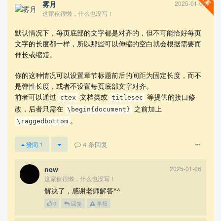
雾月
2025-01-06
这家伙很懒，什么也没写！
默认情况下，每页底部的文字都是对齐的，但不可能恰好每页
文字的长度都一样，所以那些可以伸缩的空白就会根据需要而
更新：精简代码
伸长或缩短。
你的这种情况可以设置章节标题前后的间距为固定长度，而不
是弹性长度，或者不设置每页底部文字对齐。
前者可以通过
文档类或
等提供的接口修
ctex
titlesec
改，后者只需在
之前加上
\begin{document}
。
\raggedbottom
4
条回复
赞同
1
new
2025-01-06
这家伙很懒，什么也没写！
解决了，感谢老师解答^^
0
回复
举报