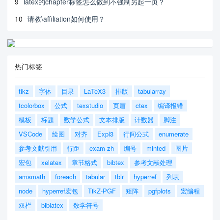
9
latex的chapter标签怎么做到不强制另起一页？
10
请教\affiliation如何使用？
热门标签
tikz
字体
目录
LaTeX3
排版
tabularray
tcolorbox
公式
texstudio
页眉
ctex
编译报错
模板
标题
数学公式
文本排版
计数器
脚注
VSCode
绘图
对齐
Expl3
行间公式
enumerate
参考文献引用
行距
exam-zh
编号
minted
图片
宏包
xelatex
章节格式
bibtex
参考文献处理
amsmath
foreach
tabular
tblr
hyperref
列表
node
hyperref宏包
TikZ-PGF
矩阵
pgfplots
宏编程
双栏
biblatex
数学符号