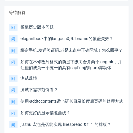
等待解答
模板历史版本问题
问
elegantbook中的lang=cn对\bibname的覆盖失效？
问
绑定手机,发送验证码,老是未点中正确区域！怎么回事？
问
如何在不修改列格式的前提下纵向合并两个longtblr，并
问
让他们成为一个统一的具有caption的figure浮动体
测试反馈
问
测试下需求范例看？
问
使用\addtocontents适当延长目录长度后页码的处理方式
问
如何更好的显示偏差曲线？
问
jiazhu 宏包是否能实现 linespread &lt; 1 的排版？
问