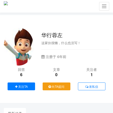
Toggl
navig
华行蓉左
这家伙很懒，什么也没写！
注册于 6年前
回答
文章
关注者
6
0
1
关注TA
向TA提问
发私信