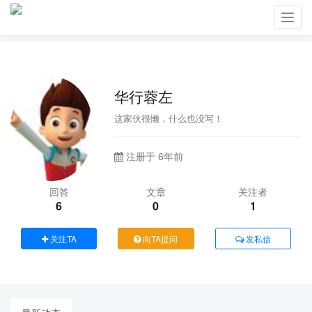
Toggl
navig
华行蓉左
这家伙很懒，什么也没写！
注册于 6年前
回答
文章
关注者
6
0
1
关注TA
向TA提问
发私信