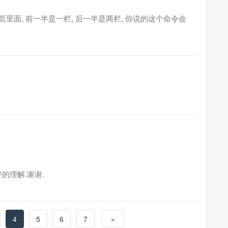
页里面, 前一半是一栏, 后一半是两栏, 你说的这个命令会
的理解.谢谢.
4
5
6
7
»