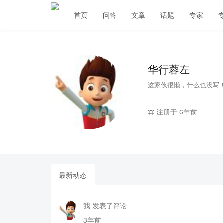
首页
问答
文章
话题
专家
华行蓉左
这家伙很懒，什么也没写
注册于 6年前
最新动态
我 发表了评论
3年前