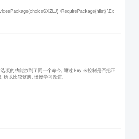
ckage{choiceSXZLJ} \RequirePackage{hlist} \Ex
显示选项的功能放到了同一个命令, 通过 key 来控制是否把正
 所以比较蹩脚, 慢慢学习改进.