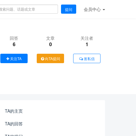
会员
中心
提问
回答
文章
关注者
6
0
1
关注TA
向TA提问
发私信
TA的主页
TA的回答