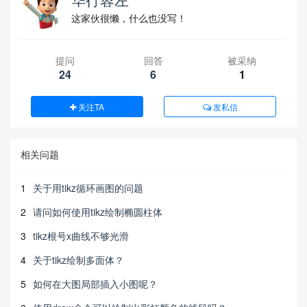
这家伙很懒，什么也没写！
提问
回答
被采纳
24
6
1
关注TA
发私信
相关问题
1
关于用tikz循环画图的问题
2
请问如何使用tikz绘制椭圆柱体
3
tikz根号x曲线不够光滑
4
关于tikz绘制多面体？
5
如何在大图局部插入小图呢？