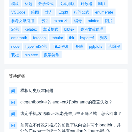
模板
标题
数学公式
文本排版
计数器
脚注
VSCode
绘图
对齐
Expl3
行间公式
enumerate
参考文献引用
行距
exam-zh
编号
minted
图片
宏包
xelatex
章节格式
bibtex
参考文献处理
amsmath
foreach
tabular
tblr
hyperref
列表
node
hyperref宏包
TikZ-PGF
矩阵
pgfplots
宏编程
双栏
biblatex
数学符号
等待解答
模板历史版本问题
问
elegantbook中的lang=cn对\bibname的覆盖失效？
问
绑定手机,发送验证码,老是未点中正确区域！怎么回事？
问
如何在不修改列格式的前提下纵向合并两个longtblr，并
问
让他们成为一个统一的具有caption的figure浮动体