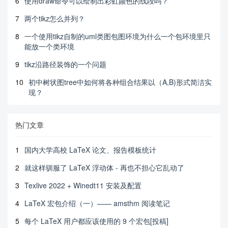
6
使用draw命令可以绘制出彩虹颜色的线段吗？
7
两个tikz怎么并列？
8
一个使用tikz自制的uml类图包图环境为什么一个包环境里只
能放一个类环境
9
tikz沿路径装饰的一个问题
10
初中树状图tree中如何将各种组合结果以（A,B)形式简洁实
现？
热门文章
1
国内大学高校 LaTeX 论文、报告模板统计
2
就这样驯服了 LaTeX 浮动体 - 再也不担心它乱动了
3
Texlive 2022 + Winedt11 安装及配置
4
LaTeX 宏包介绍（一）—— amsthm 阅读笔记
5
每个 LaTeX 用户都应该使用的 9 个宏包[投稿]