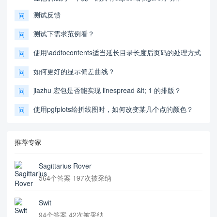
测试反馈
问
测试下需求范例看？
问
使用\addtocontents适当延长目录长度后页码的处理方式
问
如何更好的显示偏差曲线？
问
jiazhu 宏包是否能实现 linespread &lt; 1 的排版？
问
使用pgfplots绘折线图时，如何改变某几个点的颜色？
问
推荐专家
Sagittarius Rover
564个答案 197次被采纳
Swit
94个答案 42次被采纳