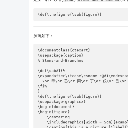
\def\thefigure{\sab{figure}}
源码如下：
\documentclass{ctexart}

\usepackage{caption}

% Stems-and-Branches

\def\sab#1{%

\expandafter\ifcase\csname c@#1\endcsnam
  \or 甲\or 乙\or 丙\or 丁\or 戊\or 己\or 庚\or 辛\or 壬\or 癸

\fi%

}

\def\thefigure{\sab{figure}}

\usepackage{graphicx}

\begin{document}

\begin{figure}

    \centering

    \includegraphics[width = 5cm]{example-image}

    \caption{this is a picture.}\label{fig:a}
