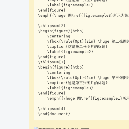
    \label{fig:example1}

\end{figure}

\emph{{\huge 图\ref{fig:example3}所示为
\zhlipsum[2]    

\begin{figure}[htbp]

    \centering

    \fbox{\rule{0pt}{2in} \huge 第二张图片\rule{2in}{0pt}}

    \caption{这是第二张图片的标题}

    \label{fig:example2}

\end{figure}

\zhlipsum[3]

\begin{figure}[htbp]

    \centering

    \fbox{\rule{0pt}{2in} \huge 第三张图片\rule{2in}{0pt}}

    \caption{这是第三张图片的标题}

    \label{fig:example3}

\end{figure}    

    \emph{{\huge 图\ref{fig:example1}所示为第一张图片。}}

\zhlipsum[4]    

\end{document}