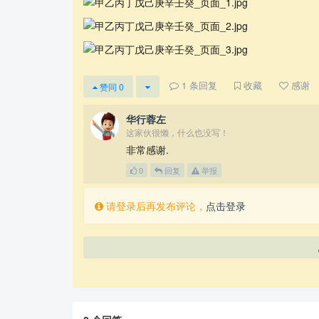
1
条回复
收藏
感谢
赞同
0
华行蓉左
这家伙很懒，什么也没写！
非常感谢.
0
回复
举报
请登录后再发布评论，
点击登录