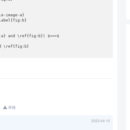
a} and \ref{fig:b}| $==>$

 \ref{fig:b}

举报
2023-04-15