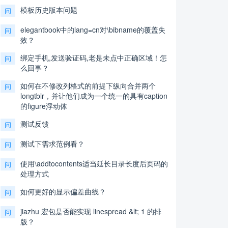
模板历史版本问题
问
elegantbook中的lang=cn对\bibname的覆盖失
问
效？
绑定手机,发送验证码,老是未点中正确区域！怎
问
么回事？
如何在不修改列格式的前提下纵向合并两个
问
longtblr，并让他们成为一个统一的具有caption
的figure浮动体
测试反馈
问
测试下需求范例看？
问
使用\addtocontents适当延长目录长度后页码的
问
处理方式
如何更好的显示偏差曲线？
问
jiazhu 宏包是否能实现 linespread &lt; 1 的排
问
版？