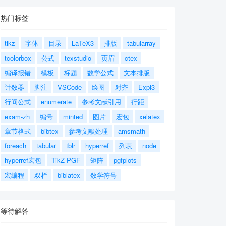
热门标签
tikz
字体
目录
LaTeX3
排版
tabularray
tcolorbox
公式
texstudio
页眉
ctex
编译报错
模板
标题
数学公式
文本排版
计数器
脚注
VSCode
绘图
对齐
Expl3
行间公式
enumerate
参考文献引用
行距
exam-zh
编号
minted
图片
宏包
xelatex
章节格式
bibtex
参考文献处理
amsmath
foreach
tabular
tblr
hyperref
列表
node
hyperref宏包
TikZ-PGF
矩阵
pgfplots
宏编程
双栏
biblatex
数学符号
等待解答