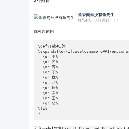
2
个回答
鱼香肉丝没有鱼先生
脾气不好，别来惹我！！！
你可以使用
\def\sab#1{%

\expandafter\ifcase\csname c@#1\endcsnam
  \or 甲%

  \or 乙%

  \or 丙%

  \or 丁%

  \or 戊%

  \or 己%

  \or 庚%

  \or 辛%

  \or 壬%

  \or 癸%

\fi%

}
定义一种计数器(
)
(天
\sab
Stems-and-Branches