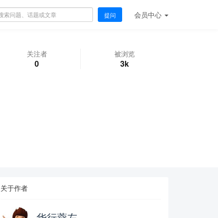
会员
中心
提问
关注者
被浏览
0
3k
关于作者
华行蓉左