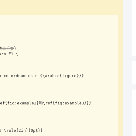
庚辛壬癸}

查看更多
:n #1 {

_cn_ordnum_cs:n {\arabic{figure}}}

f{fig:example2}和\ref{fig:example3}}}
