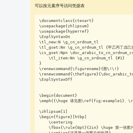
可以按元素序号访问凭据表
\documentclass{ctexart}

\usepackage{zhlipsum}

\usepackage{hyperref}

\ExplSyntaxOn

\tl_new:N \g_cn_ordnum_tl

\tl_gset:Nn \g_cn_ordnum_tl {甲乙丙丁戊己
\cs_gset:Npn \doc_arabic_to_cn_ordnum_cs
    \tl_item:Nn \g_cn_ordnum_tl {#1}

}

\renewcommand{\figurename}{图\!\!}

\renewcommand{\thefigure}{\doc_arabic_to
\ExplSyntaxOff

\begin{document}

\emph{{\huge 请见图\ref{fig:example1}、\re
\zhlipsum[1]    

\begin{figure}[htbp]

    \centering

    \fbox{\rule{0pt}{2in} \huge 第一张图片 \rule{2in}{0pt}}

    \caption{这是第一张图片的标题}
