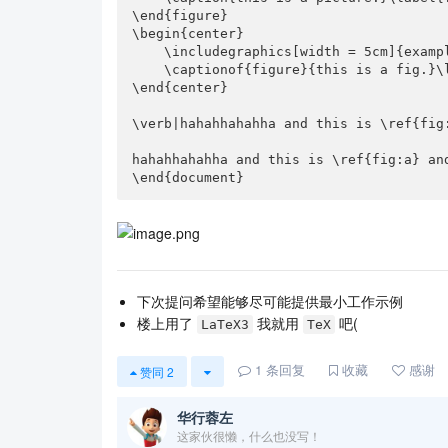
\end{figure}

\begin{center}

    \includegraphics[width = 5cm]{example-image-a}

    \captionof{figure}{this is a fig.}\label{fig:b}

\end{center}

\verb|hahahhahahha and this is \ref{fig:
hahahhahahha and this is \ref{fig:a} and
\end{document}
下次提问希望能够尽可能提供最小工作示例
楼上用了
我就用
吧(
LaTeX3
TeX
1
条回复
收藏
感谢
赞同
2
华行蓉左
这家伙很懒，什么也没写！