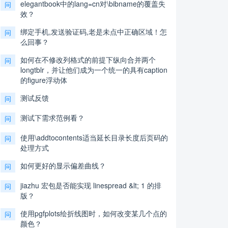
elegantbook中的lang=cn对\bibname的覆盖失
问
效？
绑定手机,发送验证码,老是未点中正确区域！怎
问
么回事？
如何在不修改列格式的前提下纵向合并两个
问
longtblr，并让他们成为一个统一的具有caption
的figure浮动体
测试反馈
问
测试下需求范例看？
问
使用\addtocontents适当延长目录长度后页码的
问
处理方式
如何更好的显示偏差曲线？
问
jiazhu 宏包是否能实现 linespread &lt; 1 的排
问
版？
使用pgfplots绘折线图时，如何改变某几个点的
问
颜色？