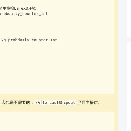
% 简单模拟LaTeX3环境

robdaily_counter_int

宏包是不需要的，
已原生提供。
\AfterLastShipout