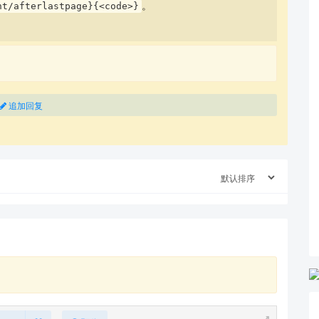
。
nt/afterlastpage}{<code>}
追加回复