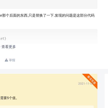
After那个后面的东西,只是替换了一下.发现的问题是这部分代码
let}
查看更多
么计数器无法显示总数,可以编译通过,但是显示的是“总??个”
举报
的情况下实现计数器总y个的实现
2021-11-09
需要5个值。