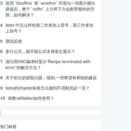
3
使用 `l3coffins` 将 `amsthm` 环境与一张图片横向
拼接后，整个 `coffin` 上方和下方会附带额外的空
隙，如何解决？
4
latex 中怎么样给第二作者加上星号，第三作者加
上加号？
5
测试反馈
6
多行公式，能不能公式本身靠左显示？
7
请问用VSC编译时显示“Recipe terminated with
error.”的解决方法？
8
关于积分的获取问题，细则.一些希望有帮助的建议
9
latex的chapter标签怎么做到不强制另起一页？
10
请教\affiliation如何使用？
热门标签