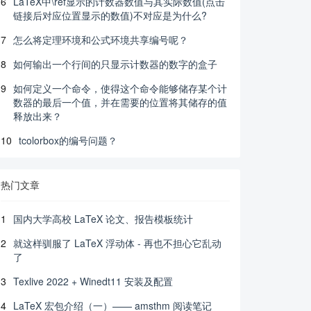
6
LaTeX中\ref显示的计数器数值与其实际数值(点击
链接后对应位置显示的数值)不对应是为什么?
7
怎么将定理环境和公式环境共享编号呢？
8
如何输出一个行间的只显示计数器的数字的盒子
9
如何定义一个命令，使得这个命令能够储存某个计
数器的最后一个值，并在需要的位置将其储存的值
释放出来？
10
tcolorbox的编号问题？
热门文章
1
国内大学高校 LaTeX 论文、报告模板统计
2
就这样驯服了 LaTeX 浮动体 - 再也不担心它乱动
了
3
Texlive 2022 + Winedt11 安装及配置
4
LaTeX 宏包介绍（一）—— amsthm 阅读笔记