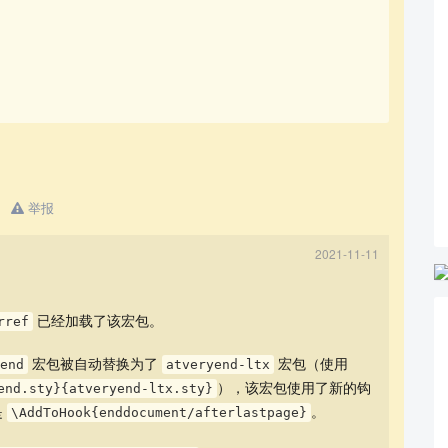
举报
2021-11-11
已经加载了该宏包。
rref
宏包被自动替换为了
宏包（使用
end
atveryend-ltx
），该宏包使用了新的钩
end.sty}{atveryend-ltx.sty}
是
。
\AddToHook{enddocument/afterlastpage}