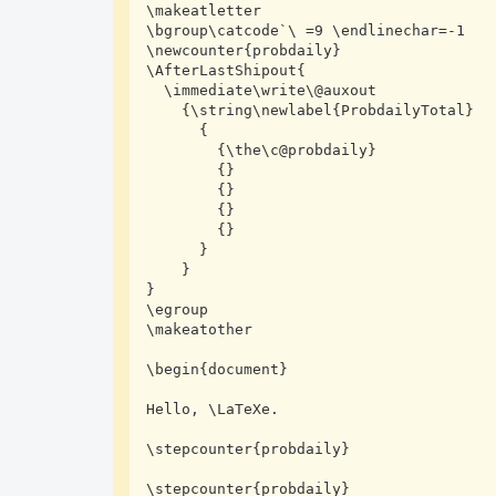
\makeatletter

\bgroup\catcode`\ =9 \endlinechar=-1

\newcounter{probdaily}

\AfterLastShipout{

  \immediate\write\@auxout

    {\string\newlabel{ProbdailyTotal}

      {

        {\the\c@probdaily}

        {}

        {}

        {}

        {}

      }

    }

}

\egroup

\makeatother

\begin{document}

Hello, \LaTeXe.

\stepcounter{probdaily}

\stepcounter{probdaily}
