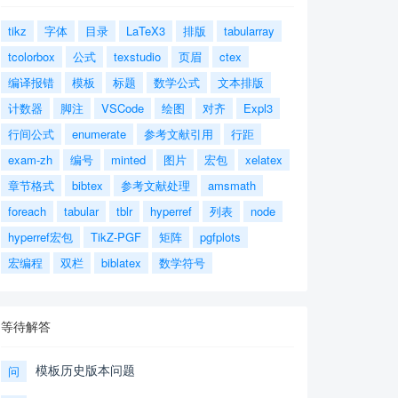
tikz
字体
目录
LaTeX3
排版
tabularray
tcolorbox
公式
texstudio
页眉
ctex
编译报错
模板
标题
数学公式
文本排版
计数器
脚注
VSCode
绘图
对齐
Expl3
行间公式
enumerate
参考文献引用
行距
exam-zh
编号
minted
图片
宏包
xelatex
章节格式
bibtex
参考文献处理
amsmath
foreach
tabular
tblr
hyperref
列表
node
hyperref宏包
TikZ-PGF
矩阵
pgfplots
宏编程
双栏
biblatex
数学符号
等待解答
模板历史版本问题
问