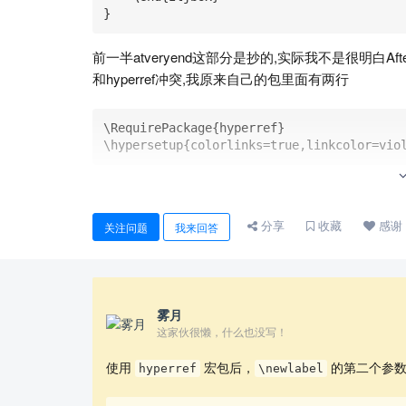
}
前一半atveryend这部分是抄的,实际我不是很明白
和hyperref冲突,我原来自己的包里面有两行
\RequirePackage{hyperref}

\hypersetup{colorlinks=true,linkcolor=vio
注释掉以后前面计数器正常的,但是如果两者在一起,那
分享
收藏
感谢
请问能共存吗?或者有更好的方式在保留hyperref
关注问题
我来回答
第一次提问,谢谢
雾月
这家伙很懒，什么也没写！
使用
宏包后，
的第二个参数
hyperref
\newlabel