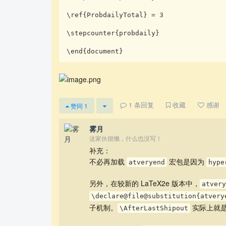
\ref{ProbdailyTotal} = 3

\stepcounter{probdaily}

\end{document}
1
条回复
收藏
感谢
赞同
1
雾月
这家伙很懒，什么也没写！
补充：
不必再加载
宏包是因为
atveryend
hype
另外，在较新的 LaTeX2e 版本中，
atvery
\declare@file@substitution{atvery
子机制。
实际上就
\AfterLastShipout