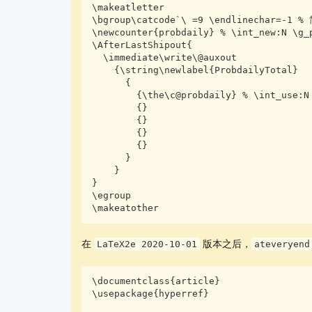
\makeatletter

\bgroup\catcode`\ =9 \endlinechar=-1 
\newcounter{probdaily} % \int_new:N \g_p
\AfterLastShipout{

  \immediate\write\@auxout

    {\string\newlabel{ProbdailyTotal}

      {

        {\the\c@probdaily} % \int_use:N \g_probdaily_counter_int

        {}

        {}

        {}

        {}

      }

    }

}

\egroup

\makeatother
在
版本之后，
LaTeX2e 2020-10-01
ateveryend
\documentclass{article}

\usepackage{hyperref}
