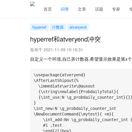
首页
问答
文章
话题
专家
hyperref
计数器
atveryend
hyperref和atveryend冲突
发布于 2021-11-09 10:18:31
自定义一个环境,自己弄计数器,希望显示效果是第x个
\usepackage{atveryend}

\AfterLastShipout{%

  \immediate\write\@auxout

  {\string\newlabel{ProbdailyTotal}{

  {\int_use:N \g_probdaily_counter_int}{}}}

}

\int_new:N \g_probdaily_counter_int

\NewDocumentCommand{\mytest}{ +m}{

    \int_add:Nn \g_probdaily_counter_int {1}

    #1 ,test

    \end{zljbox}
