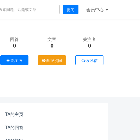
会员
中心
提问
回答
文章
关注者
0
0
0
关注TA
向TA提问
发私信
TA的主页
TA的回答