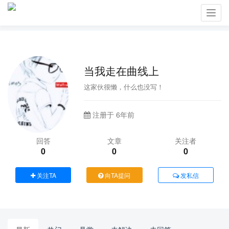
Toggl
navig
当我走在曲线上
这家伙很懒，什么也没写！
注册于 6年前
回答
文章
关注者
0
0
0
关注TA
向TA提问
发私信