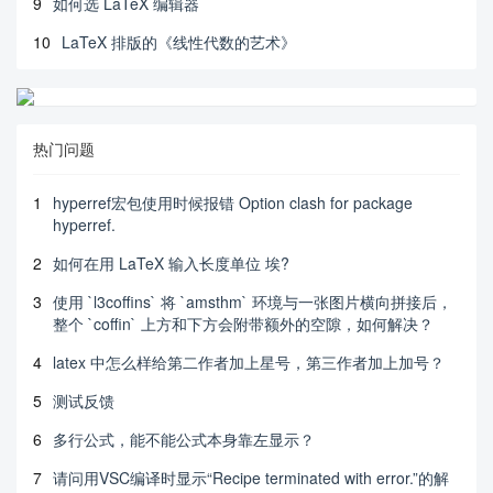
9
如何选 LaTeX 编辑器
10
LaTeX 排版的《线性代数的艺术》
热门问题
1
hyperref宏包使用时候报错 Option clash for package
hyperref.
2
如何在用 LaTeX 输入长度单位 埃?
3
使用 `l3coffins` 将 `amsthm` 环境与一张图片横向拼接后，
整个 `coffin` 上方和下方会附带额外的空隙，如何解决？
4
latex 中怎么样给第二作者加上星号，第三作者加上加号？
5
测试反馈
6
多行公式，能不能公式本身靠左显示？
7
请问用VSC编译时显示“Recipe terminated with error.”的解