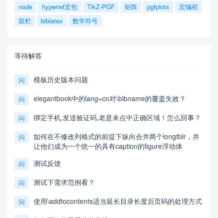
node
hyperref宏包
TikZ-PGF
矩阵
pgfplots
宏编程
双栏
biblatex
数学符号
等待解答
模板历史版本问题
问
elegantbook中的lang=cn对\bibname的覆盖失效？
问
绑定手机,发送验证码,老是未点中正确区域！怎么回事？
问
如何在不修改列格式的前提下纵向合并两个longtblr，并
问
让他们成为一个统一的具有caption的figure浮动体
测试反馈
问
测试下需求范例看？
问
使用\addtocontents适当延长目录长度后页码的处理方式
问