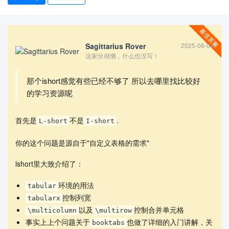
Sagittarius Rover
2025-06-04
这家伙很懒，什么也没写！
那个ishort感觉有些已经不够了 所以去哪里找比较好
的学习资源呢
查看更多
首先是
不是
.
L-short
I-short
你的这个问题是源自于"自定义表格的需求"
lshort里大致介绍了：
环境的用法
tabular
控制列宽
tabularx
以及
控制合并单元格
\multicolumn
\multirow
事实上上个问题关于
也做了详细的入门讲解，关
booktabs