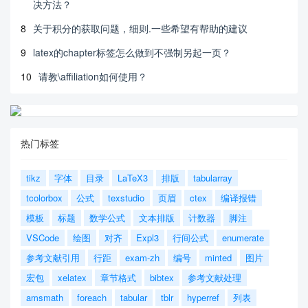
决方法？
8
关于积分的获取问题，细则.一些希望有帮助的建议
9
latex的chapter标签怎么做到不强制另起一页？
10
请教\affiliation如何使用？
热门标签
tikz
字体
目录
LaTeX3
排版
tabularray
tcolorbox
公式
texstudio
页眉
ctex
编译报错
模板
标题
数学公式
文本排版
计数器
脚注
VSCode
绘图
对齐
Expl3
行间公式
enumerate
参考文献引用
行距
exam-zh
编号
minted
图片
宏包
xelatex
章节格式
bibtex
参考文献处理
amsmath
foreach
tabular
tblr
hyperref
列表