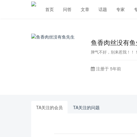
首页
问答
文章
话题
专家
鱼香肉丝没有鱼
脾气不好，别来惹我！！
注册于 5年前
TA关注的会员
TA关注的问题