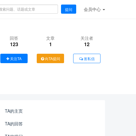
会员
中心
提问
回答
文章
关注者
123
1
12
关注TA
向TA提问
发私信
TA的主页
TA的回答