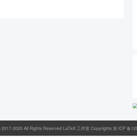
© 2017-2020 All Rights Reserved LaTeX 工作室 Copyrights
浙 ICP 备12