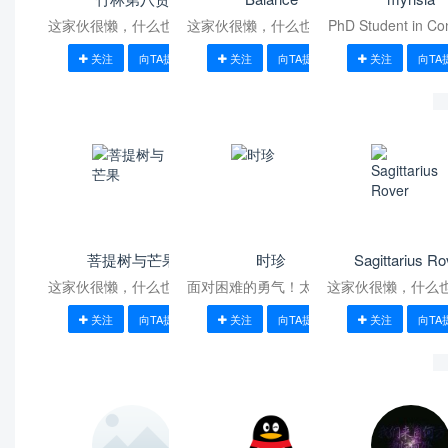
这家伙很懒，什么也没写！
这家伙很懒，什么也没写！
PhD Student in Co
Physics at West
关注
向TA提问
关注
向TA提问
关注
向TA
University
菩提树与芒果
时珍
Sagittarius Ro
这家伙很懒，什么也没写！
面对困难的勇气！太多需要
这家伙很懒，什么
优化了！
关注
向TA提问
关注
向TA提问
关注
向TA