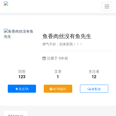
Toggl
navig
鱼香肉丝没有鱼先生
脾气不好，别来惹我！！！
注册于 5年前
回答
文章
关注者
123
1
12
关注TA
向TA提问
发私信