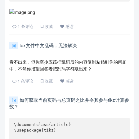
1
条评论
收藏
感谢
tex文件中文乱码，无法解决
问
看不出来，但你至少应该把乱码后的内容复制粘贴到你的问题
中，不然你指望回答者把乱码字符敲出来？
1
条评论
收藏
感谢
如何获取当前页码与总页码之比并令其参与tikz计算参
问
数？
\documentclass{article}

\usepackage{tikz}
