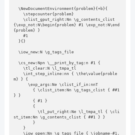
  \NewDocumentEnvironment{problem}{+b}{

    \stepcounter{problem}

    \clist_gput_right:Nn \g_contents_clist 
{\exp_not:N\begin{problem} #1 \exp_not:N\end
{problem} }

    #1

  }{}

  \iow_new:N \g_tags_file 

  \cs_new:Npn \__print_by_tag:n #1 {

    \tl_clear:N \l_tmpa_tl

    \int_step_inline:nn { \the\value{proble
m} } {

      \exp_args:Ne \clist_if_in:nnT

        { \clist_item:Nn \g_tags_clist { ##1 
} }

        { #1 }

        {

          \tl_put_right:Ne \l_tmpa_tl { \cli
st_item:Nn \g_contents_clist { ##1 } }

        }

    }

    \iow_open:Nn \g_tags_file { \jobname-#1.