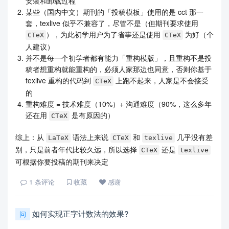
安装和卸载过程
某些（国内中文）期刊的「投稿模板」使用的是 cct 那一
套，texlive 似乎不兼容了，尽管不是（但期刊要求使用
），为此初学用户为了省事还是使用
为好（个
CTeX
CTeX
人建议）
并不是每一个初学者都有能力「重构模版」，且重构不是投
稿者想重构就能重构的，必须人家那边也同意，否则你基于
texlive 重构的代码到
上跑不起来，人家是不会接受
CTeX
的
重构难度 = 技术难度（10%）+ 沟通难度（90%，这么多年
还在用
是有原因的）
CTeX
综上：从
语法上来说
和
几乎没有差
LaTeX
CTeX
texlive
别，只是前者年代比较久远，所以选择
还是
CTeX
texlive
可根据你要投稿的期刊来决定
1
条评论
收藏
感谢
如何实现正字计数法的效果?
问