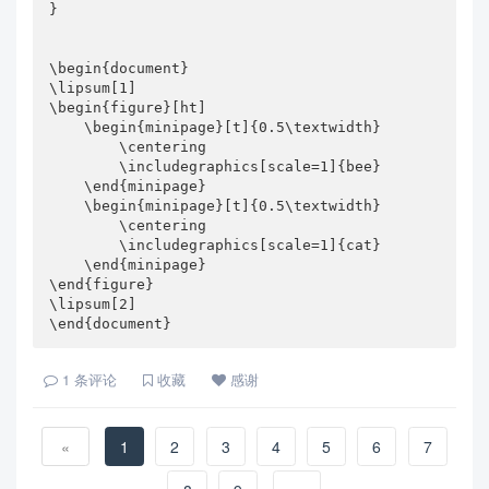
}

\begin{document}

\lipsum[1]

\begin{figure}[ht]

    \begin{minipage}[t]{0.5\textwidth}

        \centering

        \includegraphics[scale=1]{bee}

    \end{minipage}

    \begin{minipage}[t]{0.5\textwidth}

        \centering

        \includegraphics[scale=1]{cat}

    \end{minipage}

\end{figure}

\lipsum[2]

\end{document}
1
条评论
收藏
感谢
«
1
2
3
4
5
6
7