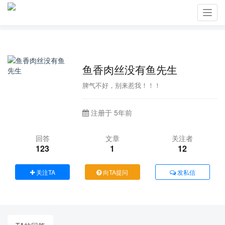
Toggl
navig
鱼香肉丝没有鱼先生
脾气不好，别来惹我！！！
注册于 5年前
回答
文章
关注者
123
1
12
关注TA
向TA提问
发私信