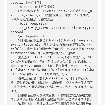
\section{一维插值}

    \subsection{相关概念}

    已知好多数据点，假设有n+1个互不相同的观测点$x_0,
x_1,x_2,\ldots,x_n$处的观测值，寻求一个近似曲线
（或叫做近似函数），使其满足

    \begin{equation}

    f(x_i) = y_i,i=0,1,\ldots,n。\label{pytha
gorean}

    \end{equation}

    对于任意的非观测点$\hat{x}(\hat{x} \neq x_i,
i=0,1,\ldots,n)$，要估计该点的函数值就可以用$f(\h
at{x})$。通常此类问题称为插值问题。而求近似函数\eqre
f{pythagorean}的方法称为插值方法。\par

    观测点$x_i(i=0,1,\ldots,n)$称为插值节点，$f
(x)$称为插值函数(也称之前说过的近似函数，近似曲线)，
式\eqref{pythagorean}称为插值条件，含$x_i(i=0,
1,\ldots,n)$的最小区间$[a,b]$称为插值区间。$f(\ha
t{x})$为x在$\hat{x}$处的插值。\par

    值得注意的是，若$\hat{x}\in[a,b]$,则称为内
推，否则称为外推。所以有什么影响呢，插值方法一般适用于
内推的情况。外推需谨慎，仅适用于短期预测，长期预测可靠
性低。

    如果插值函数为多项式函数，则称插值方法为多项式插
值。之前说过用什么插值方法取决与求什么类型的插值函数。

    这周确实忙，所以先就说一下牛顿插值跟拉格朗日插值。