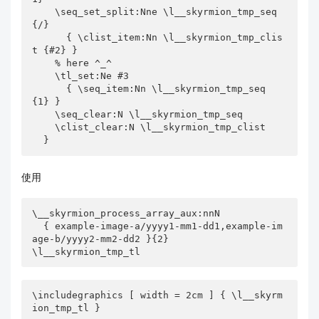
    \seq_set_split:Nne \l__skyrmion_tmp_seq 
{/}

      { \clist_item:Nn \l__skyrmion_tmp_clis
t {#2} }

    % here ^_^

    \tl_set:Ne #3 

      { \seq_item:Nn \l__skyrmion_tmp_seq 
{1} }

    \seq_clear:N \l__skyrmion_tmp_seq

    \clist_clear:N \l__skyrmion_tmp_clist

  }
使用
\__skyrmion_process_array_aux:nnN

  { example-image-a/yyyy1-mm1-dd1,example-im
age-b/yyyy2-mm2-dd2 }{2}

\l__skyrmion_tmp_tl
\includegraphics [ width = 2cm ] { \l__skyrm
ion_tmp_tl }