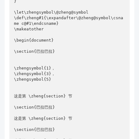
}

\let\zhengsymbol\@zheng@symbol

\def\zheng#1{\expandafter\@zheng@symbol\csna
me c@#1\endcsname}

\makeatother

\begin{document}

\section{巴拉巴拉}

\zhengsymbol{1}，

\zhengsymbol{3}，

\zhengsymbol{5}

这是第 \zheng{section} 节

\section{巴拉巴拉}

这是第 \zheng{section} 节

\section{巴拉巴拉}
