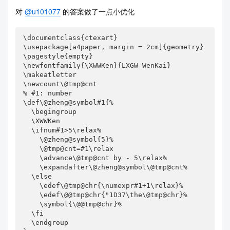
对
@u101077
的答案做了一点小优化
\documentclass{ctexart}

\usepackage[a4paper, margin = 2cm]{geometry}

\pagestyle{empty}

\newfontfamily{\XWWKen}{LXGW WenKai}

\makeatletter

\newcount\@tmp@cnt

% #1: number 

\def\@zheng@symbol#1{%

  \begingroup

  \XWWKen

  \ifnum#1>5\relax%

    \@zheng@symbol{5}%

    \@tmp@cnt=#1\relax

    \advance\@tmp@cnt by - 5\relax%    

    \expandafter\@zheng@symbol\@tmp@cnt%

  \else

    \edef\@tmp@chr{\numexpr#1+1\relax}%

    \edef\@@tmp@chr{"1D37\the\@tmp@chr}%

    \symbol{\@@tmp@chr}%

  \fi 

  \endgroup
