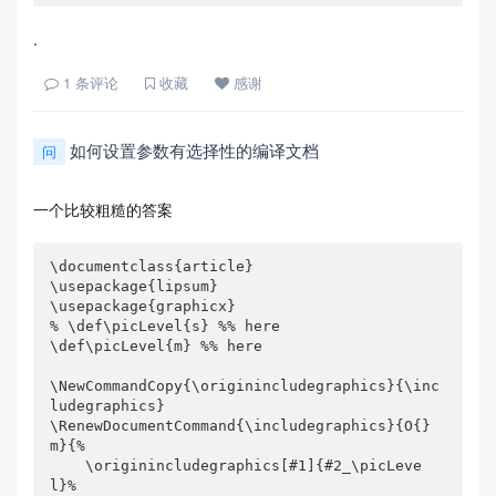
.
1
条评论
收藏
感谢
如何设置参数有选择性的编译文档
问
一个比较粗糙的答案
\documentclass{article}

\usepackage{lipsum}

\usepackage{graphicx}

% \def\picLevel{s} %% here 

\def\picLevel{m} %% here 

\NewCommandCopy{\originincludegraphics}{\inc
ludegraphics}

\RenewDocumentCommand{\includegraphics}{O{}
m}{%

    \originincludegraphics[#1]{#2_\picLeve
l}%
