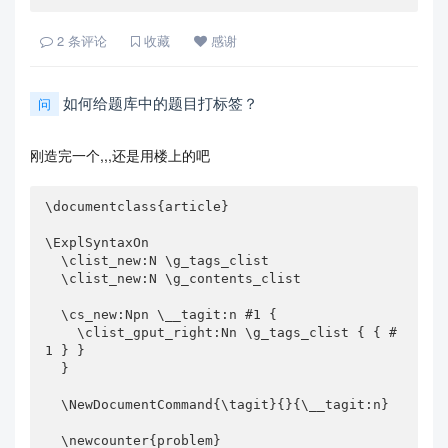
2
条评论
收藏
感谢
如何给题库中的题目打标签？
问
刚造完一个,,,还是用楼上的吧
\documentclass{article}

\ExplSyntaxOn

  \clist_new:N \g_tags_clist

  \clist_new:N \g_contents_clist

  \cs_new:Npn \__tagit:n #1 {

    \clist_gput_right:Nn \g_tags_clist { { #
1 } }

  }

  \NewDocumentCommand{\tagit}{}{\__tagit:n}

  \newcounter{problem}
