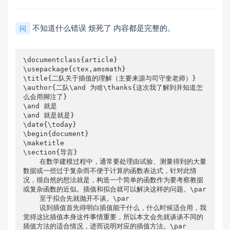
不知道什么错误 烦死了 内容都是完整的。
问
\documentclass{article}

\usepackage{ctex,amsmath}

\title{二队关于插值的理解（主要来源与司守奎老师）}

\author{二队\and 为啥\thanks{这次我了解到并知道怎
么会用脚注了}

\and 就是

\and 就是就是}

\date{\today}

\begin{document}

\maketitle

\section{导言}

    在数学建模过程中，通常要处理由试验、测量得到的大量
数据或一些过于复杂而不便于计算的函数表达式，针对此情
况，很自然的想法就是，构造一个简单的函数作为要考察教据
或复杂函数的近似。插值和拟合就可以解决这样的问题。\par

    至于拟合先就抛开不谈。\par

    说到插值首先得明白插值能干什么，什么时候适合用，我
觉得这比插值本身这件事情重要，所以本文会先就谈谈不同的
插值方法的适合情况，进而说明对应的插值方法。\par
