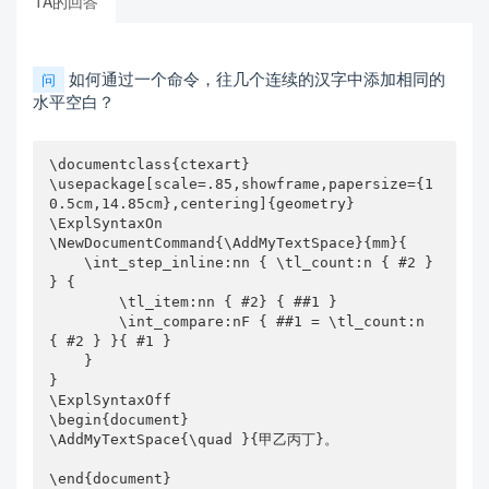
TA的回答
如何通过一个命令，往几个连续的汉字中添加相同的
问
水平空白？
\documentclass{ctexart}

\usepackage[scale=.85,showframe,papersize={1
0.5cm,14.85cm},centering]{geometry}

\ExplSyntaxOn

\NewDocumentCommand{\AddMyTextSpace}{mm}{

    \int_step_inline:nn { \tl_count:n { #2 } 
} {

        \tl_item:nn { #2} { ##1 }

        \int_compare:nF { ##1 = \tl_count:n 
{ #2 } }{ #1 }

    }

}

\ExplSyntaxOff

\begin{document}

\AddMyTextSpace{\quad }{甲乙丙丁}。

\end{document}