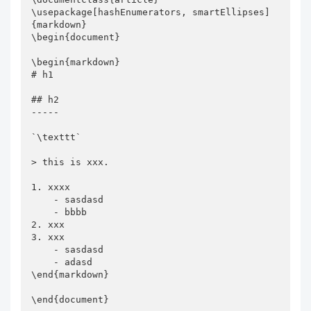
\usepackage[hashEnumerators, smartEllipses]
{markdown}

\begin{document}

\begin{markdown}

# h1

## h2

-----

`\texttt`

> this is xxx.

1. xxxx

    - sasdasd

    - bbbb

2. xxx

3. xxx

    - sasdasd

    - adasd

\end{markdown}

\end{document}