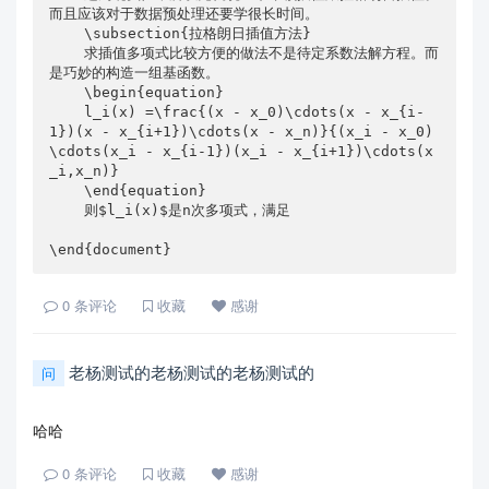
而且应该对于数据预处理还要学很长时间。

    \subsection{拉格朗日插值方法}

    求插值多项式比较方便的做法不是待定系数法解方程。而
是巧妙的构造一组基函数。

    \begin{equation}

    l_i(x) =\frac{(x - x_0)\cdots(x - x_{i-
1})(x - x_{i+1})\cdots(x - x_n)}{(x_i - x_0)
\cdots(x_i - x_{i-1})(x_i - x_{i+1})\cdots(x
_i,x_n)}

    \end{equation}

    则$l_i(x)$是n次多项式，满足

\end{document}
0
条评论
收藏
感谢
老杨测试的老杨测试的老杨测试的
问
哈哈
0
条评论
收藏
感谢