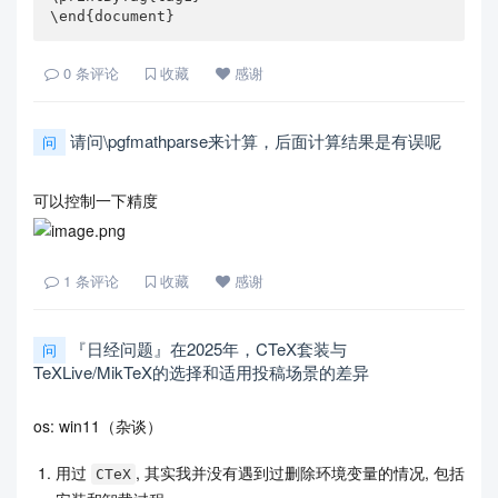
\end{document}
0
条评论
收藏
感谢
请问\pgfmathparse来计算，后面计算结果是有误呢
问
可以控制一下精度
1
条评论
收藏
感谢
『日经问题』在2025年，CTeX套装与
问
TeXLive/MikTeX的选择和适用投稿场景的差异
os: win11（杂谈）
用过
, 其实我并没有遇到过删除环境变量的情况, 包括
CTeX