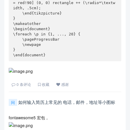
= red!90] (0, 0) rectangle ++ (\radio*\textw
idth, .5cm);

    \end{tikzpicture}

}

\makeatother

\begin{document}

\foreach \p in {1, ..., 20} {

    \pageProgressBar

    \newpage

}

\end{document}
0
条评论
收藏
感谢
如何输入简历上常见的 电话，邮件，地址等小图标
问
fontawesome5 宏包，