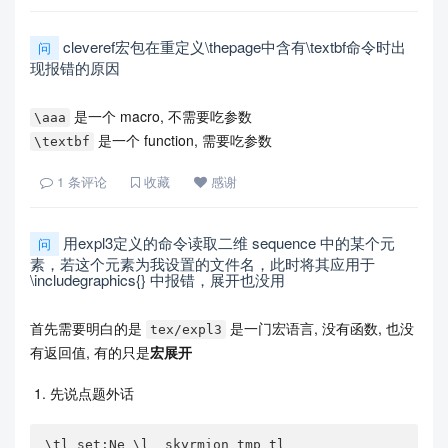
cleveref宏包在重定义\thepage中含有\textbf命令时出
问
现报错的原因
是一个 macro, 不需要吃参数
\aaa
是一个 function, 需要吃参数
\textbf
1
条评论
收藏
感谢
用expl3定义的命令读取二维 sequence 中的某个元
问
素，若这个元素为我设置的文件名，此时将其应用于
\includegraphics{} 中报错，展开也没用
首先需要明白的是
是一门宏语言, 没有函数, 也没
tex/expl3
有返回值, 有的只是
宏展开
先说点题外话
\tl_set:Ne \l__skyrmion_tmp_tl
