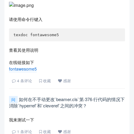
请使用命令行键入
texdoc fontawesome5
查看其使用说明
在线链接如下
fontawesome5
4
条评论
收藏
感谢
如何在不手动更改`beamer.cls`第·376·行代码的情况下
问
消除`hyperref`和`cleveref`之间的冲突？
我来测试一下
1
条评论
收藏
感谢