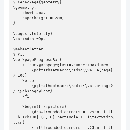
\usepackage{geometry}

\geometry{

    showframe,

    paperheight = 2cm,

}

\pagestyle{empty}

\parindent=0pt

\makeatletter

% #1, 

\def\pageProgressBar{

    \ifnum\@abspage@last=\number\maxdimen

        \pgfmathsetmacro\radio{\value{page} 
/ 100}

    \else

        \pgfmathsetmacro\radio{\value{page} 
/ \@abspage@last}

    \fi

    \begin{tikzpicture}

        \draw[rounded corners = .25cm, fill 
= black!30] (0, 0) rectangle ++ (\textwidth, 
.5cm);

        \fill[rounded corners = .25cm, fill 