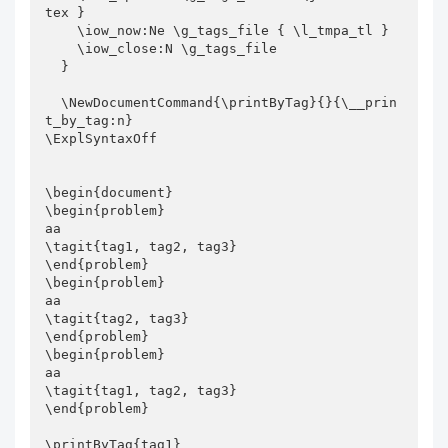
tex }

    \iow_now:Ne \g_tags_file { \l_tmpa_tl }

    \iow_close:N \g_tags_file

  }

  \NewDocumentCommand{\printByTag}{}{\__prin
t_by_tag:n}

\ExplSyntaxOff

\begin{document}

\begin{problem}

aa

\tagit{tag1, tag2, tag3}

\end{problem}

\begin{problem}

aa

\tagit{tag2, tag3}

\end{problem}

\begin{problem}

aa

\tagit{tag1, tag2, tag3}

\end{problem}

\printByTag{tag1}
