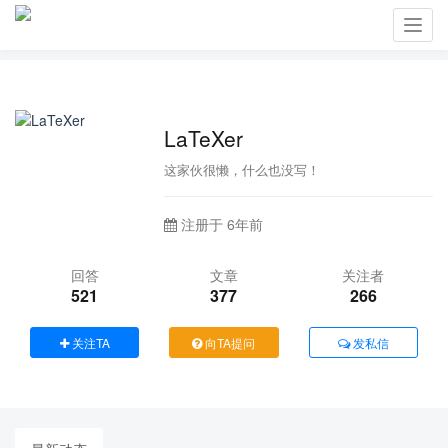
Toggl
navig
LaTeXer
这家伙很懒，什么也没写！
注册于 6年前
回答
文章
关注者
521
377
266
关注TA
向TA提问
发私信