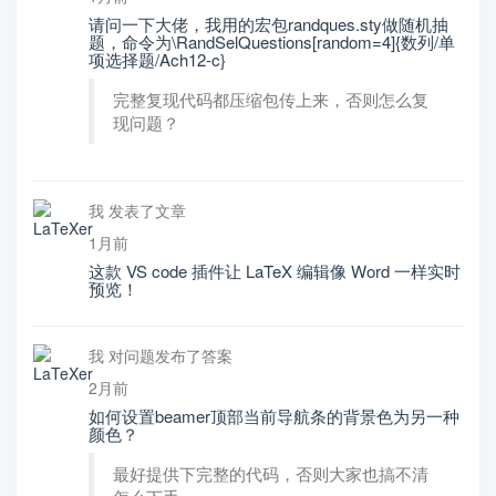
请问一下大佬，我用的宏包randques.sty做随机抽
题，命令为\RandSelQuestions[random=4]{数列/单
项选择题/Ach12-c}
完整复现代码都压缩包传上来，否则怎么复
现问题？
我 发表了文章
1月前
这款 VS code 插件让 LaTeX 编辑像 Word 一样实时
预览！
我 对问题发布了答案
2月前
如何设置beamer顶部当前导航条的背景色为另一种
颜色？
最好提供下完整的代码，否则大家也搞不清