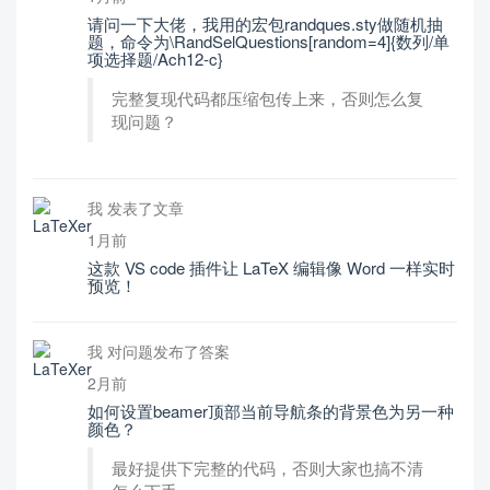
请问一下大佬，我用的宏包randques.sty做随机抽
题，命令为\RandSelQuestions[random=4]{数列/单
项选择题/Ach12-c}
完整复现代码都压缩包传上来，否则怎么复
现问题？
我 发表了文章
1月前
这款 VS code 插件让 LaTeX 编辑像 Word 一样实时
预览！
我 对问题发布了答案
2月前
如何设置beamer顶部当前导航条的背景色为另一种
颜色？
最好提供下完整的代码，否则大家也搞不清