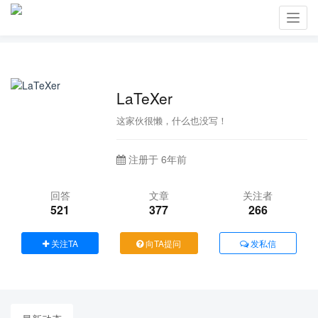
Toggl
navig
LaTeXer
这家伙很懒，什么也没写！
注册于 6年前
回答
文章
关注者
521
377
266
关注TA
向TA提问
发私信