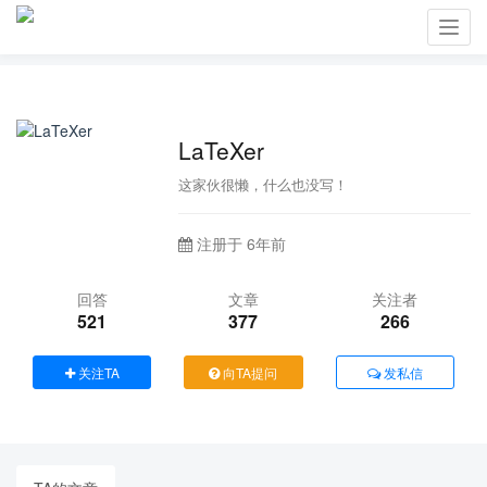
Toggl
navig
LaTeXer
这家伙很懒，什么也没写！
注册于 6年前
回答
文章
关注者
521
377
266
关注TA
向TA提问
发私信