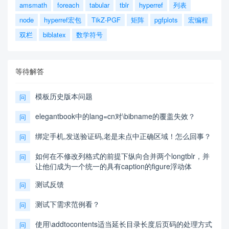
amsmath
foreach
tabular
tblr
hyperref
列表
node
hyperref宏包
TikZ-PGF
矩阵
pgfplots
宏编程
双栏
biblatex
数学符号
等待解答
模板历史版本问题
问
elegantbook中的lang=cn对\bibname的覆盖失效？
问
绑定手机,发送验证码,老是未点中正确区域！怎么回事？
问
如何在不修改列格式的前提下纵向合并两个longtblr，并
问
让他们成为一个统一的具有caption的figure浮动体
测试反馈
问
测试下需求范例看？
问
使用\addtocontents适当延长目录长度后页码的处理方式
问