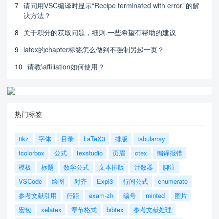
7
请问用VSC编译时显示“Recipe terminated with error.”的解
决方法？
8
关于积分的获取问题，细则.一些希望有帮助的建议
9
latex的chapter标签怎么做到不强制另起一页？
10
请教\affiliation如何使用？
热门标签
tikz
字体
目录
LaTeX3
排版
tabularray
tcolorbox
公式
texstudio
页眉
ctex
编译报错
模板
标题
数学公式
文本排版
计数器
脚注
VSCode
绘图
对齐
Expl3
行间公式
enumerate
参考文献引用
行距
exam-zh
编号
minted
图片
宏包
xelatex
章节格式
bibtex
参考文献处理