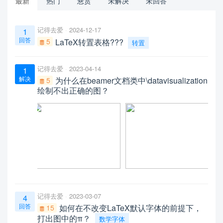
最新
热门
悬赏
未解决
未回答
记得去爱
2024-12-17
1
回答
5
LaTeX转置表格???
转置
记得去爱
2023-04-14
1
解决
为什么在beamer文档类中\datavisualization
5
绘制不出正确的图？
记得去爱
2023-03-07
4
回答
如何在不改变LaTeX默认字体的前提下，
15
打出图中的π？
数学字体