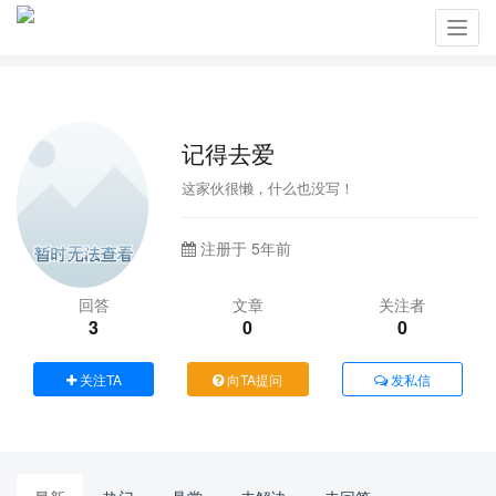
Toggl
navig
记得去爱
这家伙很懒，什么也没写！
注册于 5年前
回答
文章
关注者
3
0
0
关注TA
向TA提问
发私信