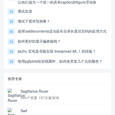
让他们成为一个统一的具有caption的figure浮动体
测试反馈
问
测试下需求范例看？
问
使用\addtocontents适当延长目录长度后页码的处理方式
问
如何更好的显示偏差曲线？
问
jiazhu 宏包是否能实现 linespread &lt; 1 的排版？
问
使用pgfplots绘折线图时，如何改变某几个点的颜色？
问
推荐专家
Sagittarius Rover
564个答案 197次被采纳
Swit