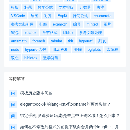
模板
标题
数学公式
文本排版
计数器
脚注
VSCode
绘图
对齐
Expl3
行间公式
enumerate
参考文献引用
行距
exam-zh
编号
minted
图片
宏包
xelatex
章节格式
bibtex
参考文献处理
amsmath
foreach
tabular
tblr
hyperref
列表
node
hyperref宏包
TikZ-PGF
矩阵
pgfplots
宏编程
双栏
biblatex
数学符号
等待解答
模板历史版本问题
问
elegantbook中的lang=cn对\bibname的覆盖失效？
问
绑定手机,发送验证码,老是未点中正确区域！怎么回事？
问
如何在不修改列格式的前提下纵向合并两个longtblr，并
问