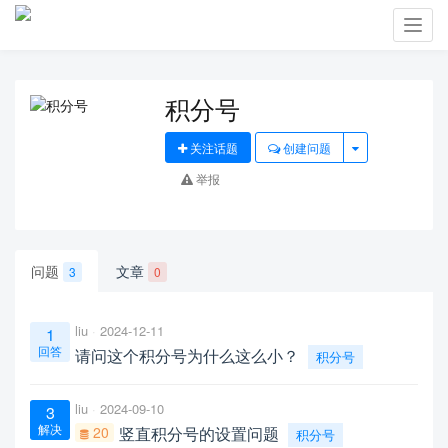
Toggl
navig
积分号
关注话题
创建问题
举报
问题
文章
3
0
liu
2024-12-11
1
回答
请问这个积分号为什么这么小？
积分号
liu
2024-09-10
3
解决
20
竖直积分号的设置问题
积分号