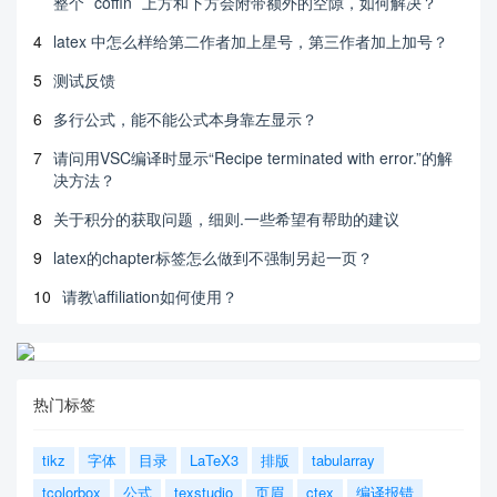
整个 `coffin` 上方和下方会附带额外的空隙，如何解决？
4
latex 中怎么样给第二作者加上星号，第三作者加上加号？
5
测试反馈
6
多行公式，能不能公式本身靠左显示？
7
请问用VSC编译时显示“Recipe terminated with error.”的解
决方法？
8
关于积分的获取问题，细则.一些希望有帮助的建议
9
latex的chapter标签怎么做到不强制另起一页？
10
请教\affiliation如何使用？
热门标签
tikz
字体
目录
LaTeX3
排版
tabularray
tcolorbox
公式
texstudio
页眉
ctex
编译报错