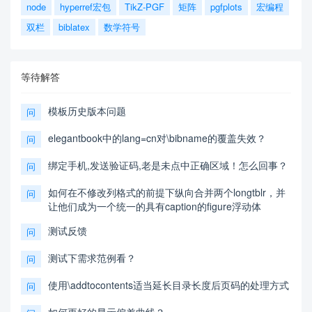
node
hyperref宏包
TikZ-PGF
矩阵
pgfplots
宏编程
双栏
biblatex
数学符号
等待解答
模板历史版本问题
问
elegantbook中的lang=cn对\bibname的覆盖失效？
问
绑定手机,发送验证码,老是未点中正确区域！怎么回事？
问
如何在不修改列格式的前提下纵向合并两个longtblr，并
问
让他们成为一个统一的具有caption的figure浮动体
测试反馈
问
测试下需求范例看？
问
使用\addtocontents适当延长目录长度后页码的处理方式
问