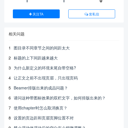
1
1
0
关注TA
发私信
相关问题
1
图目录不同章节之间的间距太大
2
标题的上下间距越来越大
3
为什么新定义的环境末尾自带空格?
4
让正文之前不出现页眉，只出现页码
5
Beamer排版出来的成品问题？
6
请问这种带图标效果的双栏文字，如何排版出来的？
7
使用chapter时怎么取消换页？
8
设置的页边距和页眉页脚位置不对
9
禁止浮动体浮动后的空白怎么细微调整？