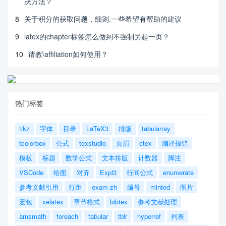
决方法？
8
关于积分的获取问题，细则.一些希望有帮助的建议
9
latex的chapter标签怎么做到不强制另起一页？
10
请教\affiliation如何使用？
热门标签
tikz
字体
目录
LaTeX3
排版
tabularray
tcolorbox
公式
texstudio
页眉
ctex
编译报错
模板
标题
数学公式
文本排版
计数器
脚注
VSCode
绘图
对齐
Expl3
行间公式
enumerate
参考文献引用
行距
exam-zh
编号
minted
图片
宏包
xelatex
章节格式
bibtex
参考文献处理
amsmath
foreach
tabular
tblr
hyperref
列表