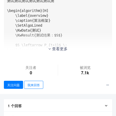
测试测试测试测试测试测试测

\begin{algorithm}[H]

    \label{overview}

    \caption{算法框架}

    \SetAlgoLined

    \KwData{测试}

    \KwResult{测试结果：$S$}

    $S \leftarrow P_{t+1}$ \;

查看更多
\end{algorithm}
关注者
被浏览
0
7.1k
关注问题
我来回答
1
个回答