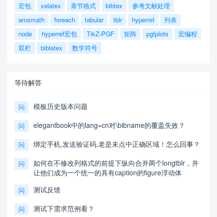
宏包
xelatex
章节格式
bibtex
参考文献处理
amsmath
foreach
tabular
tblr
hyperref
列表
node
hyperref宏包
TikZ-PGF
矩阵
pgfplots
宏编程
双栏
biblatex
数学符号
等待解答
模板历史版本问题
问
elegantbook中的lang=cn对\bibname的覆盖失效？
问
绑定手机,发送验证码,老是未点中正确区域！怎么回事？
问
如何在不修改列格式的前提下纵向合并两个longtblr，并
问
让他们成为一个统一的具有caption的figure浮动体
测试反馈
问
测试下需求范例看？
问