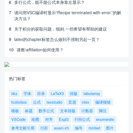
6
多行公式，能不能公式本身靠左显示？
7
请问用VSC编译时显示“Recipe terminated with error.”的解
决方法？
8
关于积分的获取问题，细则.一些希望有帮助的建议
9
latex的chapter标签怎么做到不强制另起一页？
10
请教\affiliation如何使用？
热门标签
tikz
字体
目录
LaTeX3
排版
tabularray
tcolorbox
公式
texstudio
页眉
ctex
编译报错
模板
标题
数学公式
文本排版
计数器
脚注
VSCode
绘图
对齐
Expl3
行间公式
enumerate
参考文献引用
行距
exam-zh
编号
minted
图片