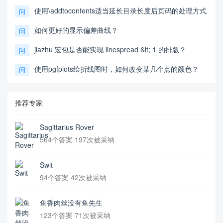
使用\addtocontents适当延长目录长度后页码的处理方式
问
如何更好的显示偏差曲线？
问
jiazhu 宏包是否能实现 linespread &lt; 1 的排版？
问
使用pgfplots绘折线图时，如何改变某几个点的颜色？
问
推荐专家
Sagittarius Rover
564个答案 197次被采纳
Swit
94个答案 42次被采纳
鱼香肉丝没有鱼先生
123个答案 71次被采纳