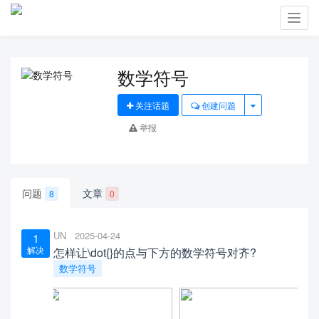
Toggl
navig
数学符号
关注话题
创建问题
举报
问题
文章
8
0
UN
2025-04-24
1
解决
怎样让\dot{}的点与下方的数学符号对齐?
数学符号