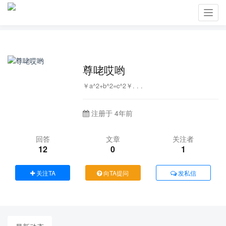
Toggl
navig
尊咾哎哟
￥a^2+b^2=c^2￥. . .
注册于 4年前
回答
文章
关注者
12
0
1
关注TA
向TA提问
发私信