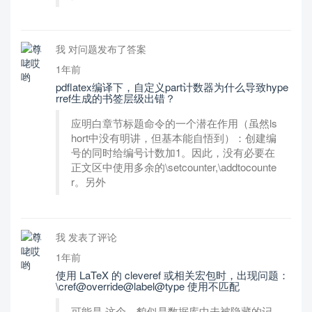
我 对问题发布了答案
1年前
pdflatex编译下，自定义part计数器为什么导致hype
rref生成的书签层级出错？
应明白章节标题命令的一个潜在作用（虽然ls
hort中没有明讲，但基本能自悟到）：创建编
号的同时给编号计数加1。因此，没有必要在
正文区中使用多余的\setcounter,\addtocounte
r。另外
我 发表了评论
1年前
使用 LaTeX 的 cleveref 或相关宏包时，出现问题：
\cref@override@label@type 使用不匹配
可能是 这个。貌似是数据库中未被隐藏的记