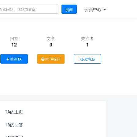
会员
中心
提问
回答
文章
关注者
12
0
1
关注TA
向TA提问
发私信
TA的主页
TA的回答