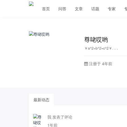
首页
问答
文章
话题
专家
尊咾哎哟
￥a^2+b^2=c^2￥. . .
注册于 4年前
最新动态
我 发表了评论
1年前