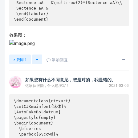
 Sectence aA   &\multirow{2}*{Sectence aA}\\

 Sectence aA &

 \end{tabular}

\end{document}
效果图：
添加回复
赞同
1
如果您有什么不同意见，您是对的，我是错的。
这家伙很懒，什么也没写！
2021-03-06
\documentclass{ctexart}

\setCJKmainfont{宋体}%

[AutoFakeBold=true]

\pagestyle{empty}

\begin{document}

  \bfseries

  \parbox{6\ccwd}%
