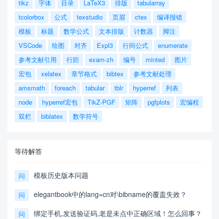
tikz
字体
目录
LaTeX3
排版
tabularray
tcolorbox
公式
texstudio
页眉
ctex
编译报错
模板
标题
数学公式
文本排版
计数器
脚注
VSCode
绘图
对齐
Expl3
行间公式
enumerate
参考文献引用
行距
exam-zh
编号
minted
图片
宏包
xelatex
章节格式
bibtex
参考文献处理
amsmath
foreach
tabular
tblr
hyperref
列表
node
hyperref宏包
TikZ-PGF
矩阵
pgfplots
宏编程
双栏
biblatex
数学符号
等待解答
模板历史版本问题
问
elegantbook中的lang=cn对\bibname的覆盖失效？
问
绑定手机,发送验证码,老是未点中正确区域！怎么回事？
问