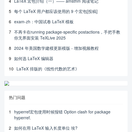
4
LaTeX 宏包介绍（一）—— amsthm 阅读笔记
5
每个 LaTeX 用户都应该使用的 9 个宏包[投稿]
6
exam-zh：中国试卷 LaTeX 模板
7
不再卡在running package-specific postactions，手把手教
你无界面安装 TeXLive 2025
8
2024 年美国数学建模更新模版 - 增加视频教程
9
如何选 LaTeX 编辑器
10
LaTeX 排版的《线性代数的艺术》
热门问题
1
hyperref宏包使用时候报错 Option clash for package
hyperref.
2
如何在用 LaTeX 输入长度单位 埃?