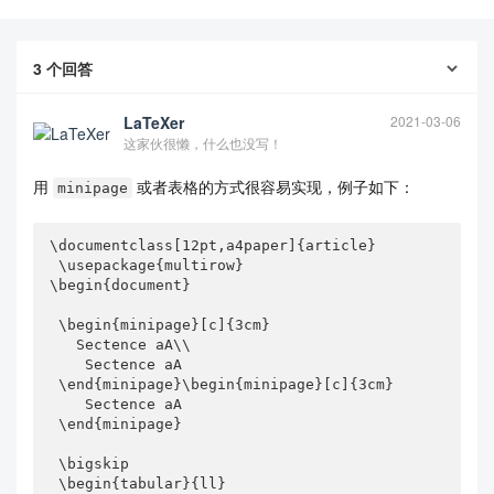
3
个回答
LaTeXer
2021-03-06
这家伙很懒，什么也没写！
用
或者表格的方式很容易实现，例子如下：
minipage
查看更多
\documentclass[12pt,a4paper]{article}

 \usepackage{multirow}

\begin{document}

 \begin{minipage}[c]{3cm}

   Sectence aA\\

    Sectence aA

 \end{minipage}\begin{minipage}[c]{3cm}

    Sectence aA

 \end{minipage}

 \bigskip

 \begin{tabular}{ll}
