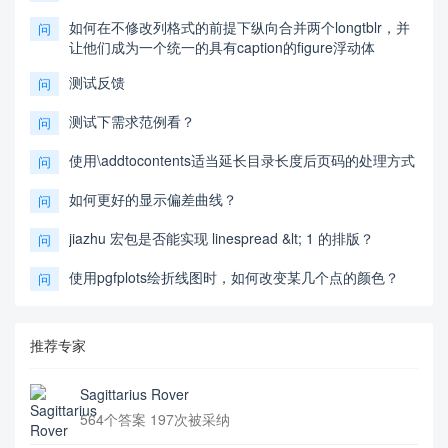
如何在不修改列格式的前提下纵向合并两个longtblr，并
问
让他们成为一个统一的具有caption的figure浮动体
测试反馈
问
测试下需求范例看？
问
使用\addtocontents适当延长目录长度后页码的处理方式
问
如何更好的显示偏差曲线？
问
jiazhu 宏包是否能实现 linespread &lt; 1 的排版？
问
使用pgfplots绘折线图时，如何改变某几个点的颜色？
问
推荐专家
Sagittarius Rover
564个答案 197次被采纳