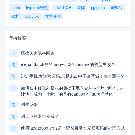
node
hyperref宏包
TikZ-PGF
矩阵
pgfplots
宏编程
双栏
biblatex
数学符号
等待解答
模板历史版本问题
问
elegantbook中的lang=cn对\bibname的覆盖失效？
问
绑定手机,发送验证码,老是未点中正确区域！怎么回事？
问
如何在不修改列格式的前提下纵向合并两个longtblr，并
问
让他们成为一个统一的具有caption的figure浮动体
测试反馈
问
测试下需求范例看？
问
使用\addtocontents适当延长目录长度后页码的处理方式
问