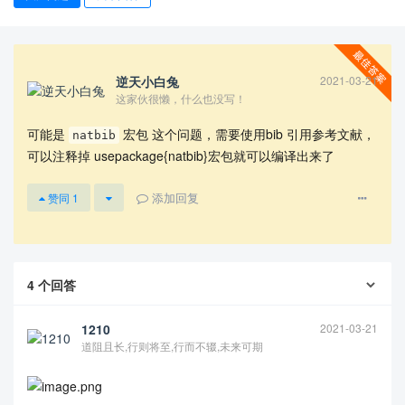
逆天小白兔
2021-03-21
这家伙很懒，什么也没写！
可能是
宏包 这个问题，需要使用bib 引用参考文献，
natbib
可以注释掉 usepackage{natbib}宏包就可以编译出来了
查看更多
添加回复
赞同
1
4
个回答
1210
2021-03-21
道阻且长,行则将至,行而不辍,未来可期