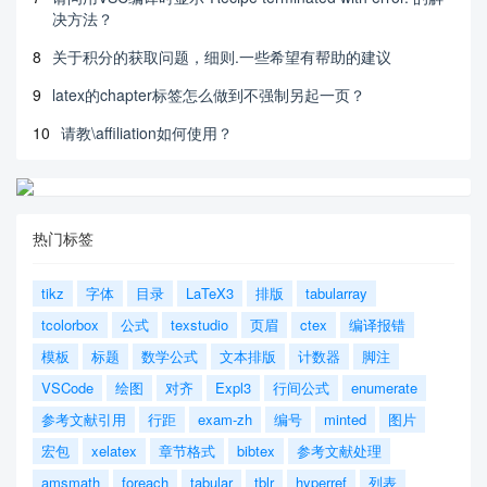
决方法？
8
关于积分的获取问题，细则.一些希望有帮助的建议
9
latex的chapter标签怎么做到不强制另起一页？
10
请教\affiliation如何使用？
热门标签
tikz
字体
目录
LaTeX3
排版
tabularray
tcolorbox
公式
texstudio
页眉
ctex
编译报错
模板
标题
数学公式
文本排版
计数器
脚注
VSCode
绘图
对齐
Expl3
行间公式
enumerate
参考文献引用
行距
exam-zh
编号
minted
图片
宏包
xelatex
章节格式
bibtex
参考文献处理
amsmath
foreach
tabular
tblr
hyperref
列表