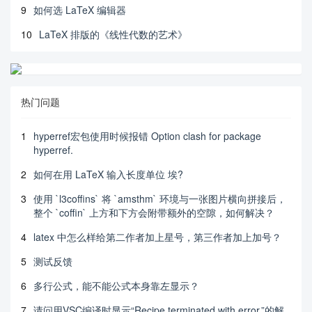
9
如何选 LaTeX 编辑器
10
LaTeX 排版的《线性代数的艺术》
热门问题
1
hyperref宏包使用时候报错 Option clash for package
hyperref.
2
如何在用 LaTeX 输入长度单位 埃?
3
使用 `l3coffins` 将 `amsthm` 环境与一张图片横向拼接后，
整个 `coffin` 上方和下方会附带额外的空隙，如何解决？
4
latex 中怎么样给第二作者加上星号，第三作者加上加号？
5
测试反馈
6
多行公式，能不能公式本身靠左显示？
7
请问用VSC编译时显示“Recipe terminated with error.”的解