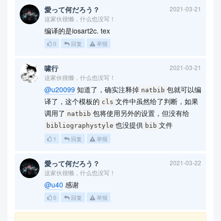
愛って何だろう？
2021-03-21
这家伙很懒，什么也没写！
编译的是iosart2c. tex
0
回复
举报
啸行
2021-03-21
这家伙很懒，什么也没写！
@u20099
知道了，确实注释掉
包就可以编
natbib
译了，这个模板的
文件中虽然给了判断，如果
cls
调用了
包将使用另外的设置，但没有给
natbib
也没提供
文件
bibliographystyle
bib
1
回复
举报
愛って何だろう？
2021-03-22
这家伙很懒，什么也没写！
@u40
感谢
0
回复
举报